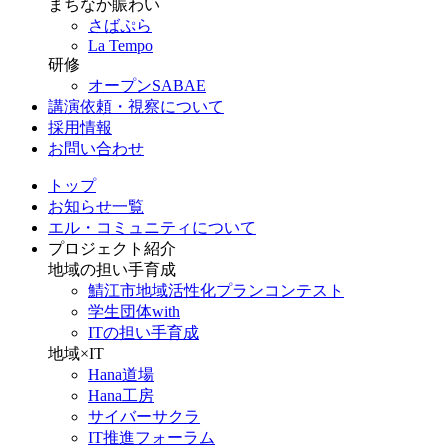
まちなか賑わい
さばぷら
La Tempo
研修
オープンSABAE
講演依頼・視察について
採用情報
お問い合わせ
トップ
お知らせ一覧
エル・コミュニティについて
プロジェクト紹介
地域の担い手育成
鯖江市地域活性化プランコンテスト
学生団体with
ITの担い手育成
地域×IT
Hana道場
Hana工房
サイバーサクラ
IT推進フォーラム