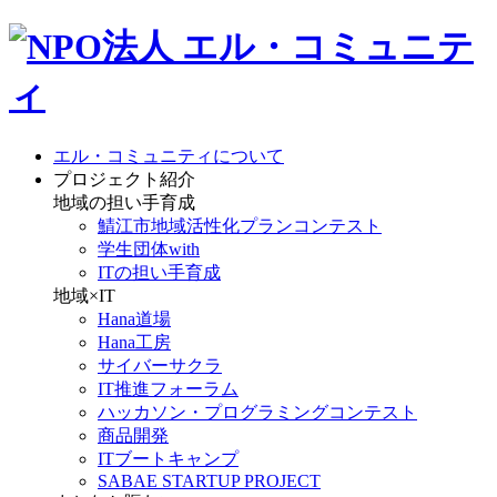
エル・コミュニティについて
プロジェクト紹介
地域の担い手育成
鯖江市地域活性化プランコンテスト
学生団体with
ITの担い手育成
地域×IT
Hana道場
Hana工房
サイバーサクラ
IT推進フォーラム
ハッカソン・プログラミングコンテスト
商品開発
ITブートキャンプ
SABAE STARTUP PROJECT