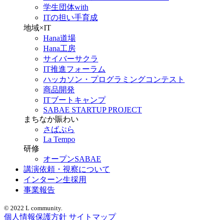
学生団体with
ITの担い手育成
地域×IT
Hana道場
Hana工房
サイバーサクラ
IT推進フォーラム
ハッカソン・プログラミングコンテスト
商品開発
ITブートキャンプ
SABAE STARTUP PROJECT
まちなか賑わい
さばぷら
La Tempo
研修
オープンSABAE
講演依頼・視察について
インターン生採用
事業報告
© 2022 L community.
個人情報保護方針
サイトマップ