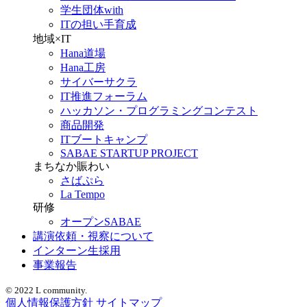
学生団体with
ITの担い手育成
地域×IT
Hana道場
Hana工房
サイバーサクラ
IT推進フォーラム
ハッカソン・プログラミングコンテスト
商品開発
ITブートキャンプ
SABAE STARTUP PROJECT
まちなか賑わい
さばぷら
La Tempo
研修
オープンSABAE
講演依頼・視察について
インターン生採用
事業報告
© 2022 L community.
個人情報保護方針
サイトマップ