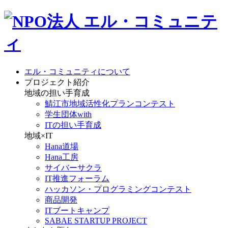
エル・コミュニティについて
プロジェクト紹介
地域の担い手育成
鯖江市地域活性化プランコンテスト
学生団体with
ITの担い手育成
地域×IT
Hana道場
Hana工房
サイバーサクラ
IT推進フォーラム
ハッカソン・プログラミングコンテスト
商品開発
ITブートキャンプ
SABAE STARTUP PROJECT