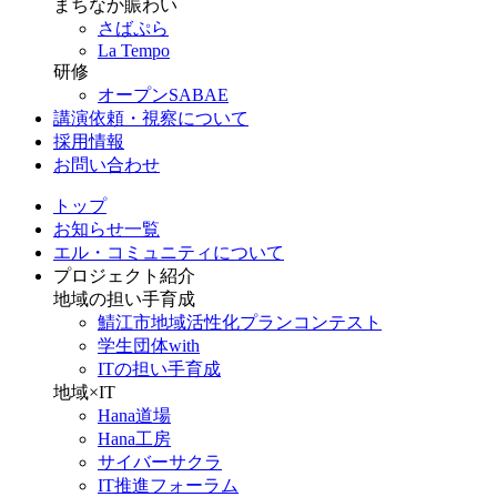
まちなか賑わい
さばぷら
La Tempo
研修
オープンSABAE
講演依頼・視察について
採用情報
お問い合わせ
トップ
お知らせ一覧
エル・コミュニティについて
プロジェクト紹介
地域の担い手育成
鯖江市地域活性化プランコンテスト
学生団体with
ITの担い手育成
地域×IT
Hana道場
Hana工房
サイバーサクラ
IT推進フォーラム