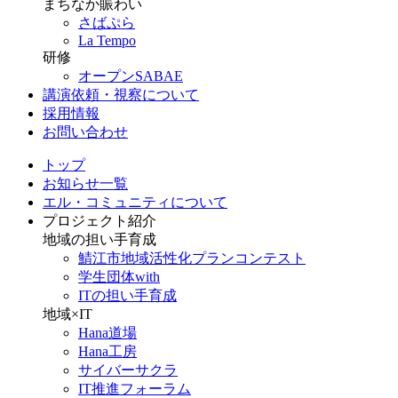
まちなか賑わい
さばぷら
La Tempo
研修
オープンSABAE
講演依頼・視察について
採用情報
お問い合わせ
トップ
お知らせ一覧
エル・コミュニティについて
プロジェクト紹介
地域の担い手育成
鯖江市地域活性化プランコンテスト
学生団体with
ITの担い手育成
地域×IT
Hana道場
Hana工房
サイバーサクラ
IT推進フォーラム