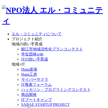
エル・コミュニティについて
プロジェクト紹介
地域の担い手育成
鯖江市地域活性化プランコンテスト
学生団体with
ITの担い手育成
地域×IT
Hana道場
Hana工房
サイバーサクラ
IT推進フォーラム
ハッカソン・プログラミングコンテスト
商品開発
ITブートキャンプ
SABAE STARTUP PROJECT