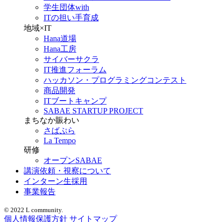
学生団体with
ITの担い手育成
地域×IT
Hana道場
Hana工房
サイバーサクラ
IT推進フォーラム
ハッカソン・プログラミングコンテスト
商品開発
ITブートキャンプ
SABAE STARTUP PROJECT
まちなか賑わい
さばぷら
La Tempo
研修
オープンSABAE
講演依頼・視察について
インターン生採用
事業報告
© 2022 L community.
個人情報保護方針
サイトマップ