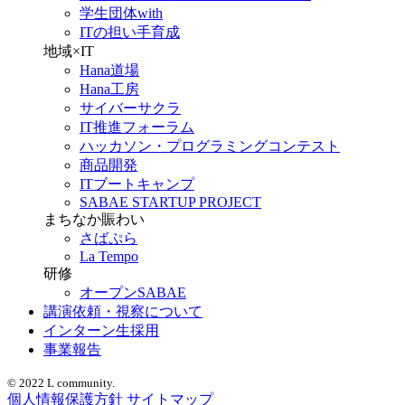
学生団体with
ITの担い手育成
地域×IT
Hana道場
Hana工房
サイバーサクラ
IT推進フォーラム
ハッカソン・プログラミングコンテスト
商品開発
ITブートキャンプ
SABAE STARTUP PROJECT
まちなか賑わい
さばぷら
La Tempo
研修
オープンSABAE
講演依頼・視察について
インターン生採用
事業報告
© 2022 L community.
個人情報保護方針
サイトマップ