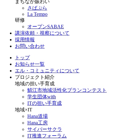
まちなか賑わい
さばぷら
La Tempo
研修
オープンSABAE
講演依頼・視察について
採用情報
お問い合わせ
トップ
お知らせ一覧
エル・コミュニティについて
プロジェクト紹介
地域の担い手育成
鯖江市地域活性化プランコンテスト
学生団体with
ITの担い手育成
地域×IT
Hana道場
Hana工房
サイバーサクラ
IT推進フォーラム