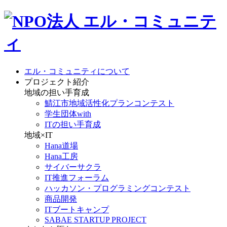
エル・コミュニティについて
プロジェクト紹介
地域の担い手育成
鯖江市地域活性化プランコンテスト
学生団体with
ITの担い手育成
地域×IT
Hana道場
Hana工房
サイバーサクラ
IT推進フォーラム
ハッカソン・プログラミングコンテスト
商品開発
ITブートキャンプ
SABAE STARTUP PROJECT