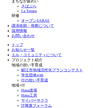
まちなか賑わい
さばぷら
La Tempo
研修
オープンSABAE
講演依頼・視察について
採用情報
お問い合わせ
トップ
お知らせ一覧
エル・コミュニティについて
プロジェクト紹介
地域の担い手育成
鯖江市地域活性化プランコンテスト
学生団体with
ITの担い手育成
地域×IT
Hana道場
Hana工房
サイバーサクラ
IT推進フォーラム