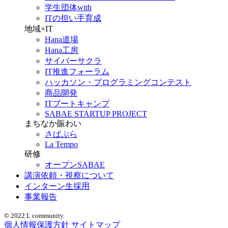
学生団体with
ITの担い手育成
地域×IT
Hana道場
Hana工房
サイバーサクラ
IT推進フォーラム
ハッカソン・プログラミングコンテスト
商品開発
ITブートキャンプ
SABAE STARTUP PROJECT
まちなか賑わい
さばぷら
La Tempo
研修
オープンSABAE
講演依頼・視察について
インターン生採用
事業報告
© 2022 L community.
個人情報保護方針
サイトマップ