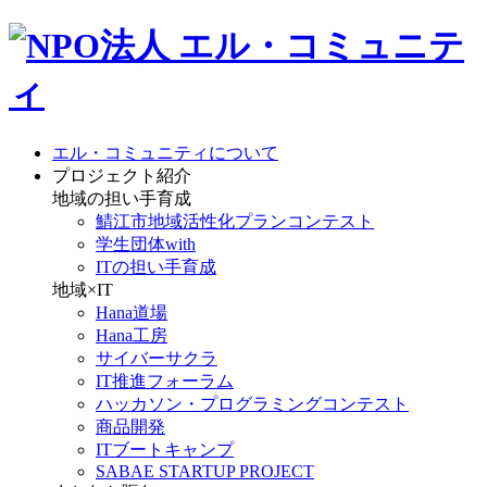
エル・コミュニティについて
プロジェクト紹介
地域の担い手育成
鯖江市地域活性化プランコンテスト
学生団体with
ITの担い手育成
地域×IT
Hana道場
Hana工房
サイバーサクラ
IT推進フォーラム
ハッカソン・プログラミングコンテスト
商品開発
ITブートキャンプ
SABAE STARTUP PROJECT