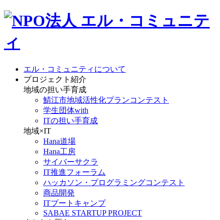
エル・コミュニティについて
プロジェクト紹介
地域の担い手育成
鯖江市地域活性化プランコンテスト
学生団体with
ITの担い手育成
地域×IT
Hana道場
Hana工房
サイバーサクラ
IT推進フォーラム
ハッカソン・プログラミングコンテスト
商品開発
ITブートキャンプ
SABAE STARTUP PROJECT