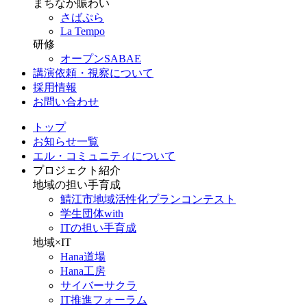
まちなか賑わい
さばぷら
La Tempo
研修
オープンSABAE
講演依頼・視察について
採用情報
お問い合わせ
トップ
お知らせ一覧
エル・コミュニティについて
プロジェクト紹介
地域の担い手育成
鯖江市地域活性化プランコンテスト
学生団体with
ITの担い手育成
地域×IT
Hana道場
Hana工房
サイバーサクラ
IT推進フォーラム