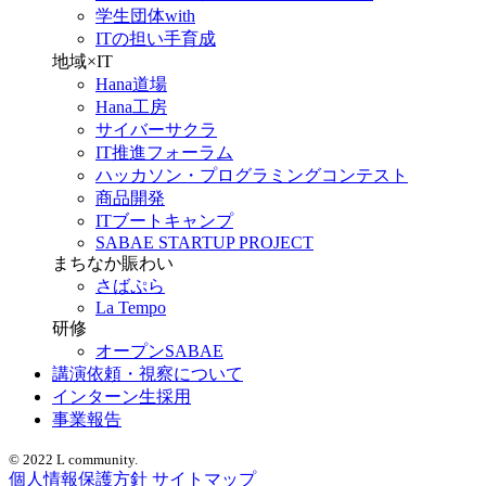
学生団体with
ITの担い手育成
地域×IT
Hana道場
Hana工房
サイバーサクラ
IT推進フォーラム
ハッカソン・プログラミングコンテスト
商品開発
ITブートキャンプ
SABAE STARTUP PROJECT
まちなか賑わい
さばぷら
La Tempo
研修
オープンSABAE
講演依頼・視察について
インターン生採用
事業報告
© 2022 L community.
個人情報保護方針
サイトマップ