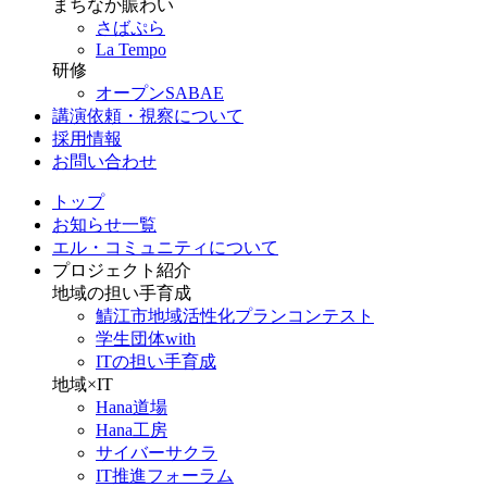
まちなか賑わい
さばぷら
La Tempo
研修
オープンSABAE
講演依頼・視察について
採用情報
お問い合わせ
トップ
お知らせ一覧
エル・コミュニティについて
プロジェクト紹介
地域の担い手育成
鯖江市地域活性化プランコンテスト
学生団体with
ITの担い手育成
地域×IT
Hana道場
Hana工房
サイバーサクラ
IT推進フォーラム