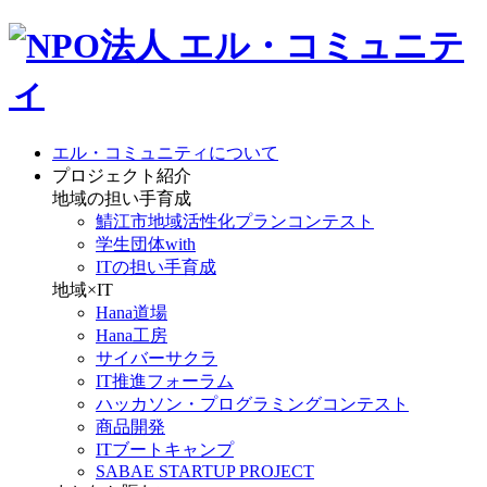
エル・コミュニティについて
プロジェクト紹介
地域の担い手育成
鯖江市地域活性化プランコンテスト
学生団体with
ITの担い手育成
地域×IT
Hana道場
Hana工房
サイバーサクラ
IT推進フォーラム
ハッカソン・プログラミングコンテスト
商品開発
ITブートキャンプ
SABAE STARTUP PROJECT