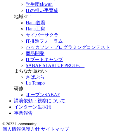
学生団体with
ITの担い手育成
地域×IT
Hana道場
Hana工房
サイバーサクラ
IT推進フォーラム
ハッカソン・プログラミングコンテスト
商品開発
ITブートキャンプ
SABAE STARTUP PROJECT
まちなか賑わい
さばぷら
La Tempo
研修
オープンSABAE
講演依頼・視察について
インターン生採用
事業報告
© 2022 L community.
個人情報保護方針
サイトマップ