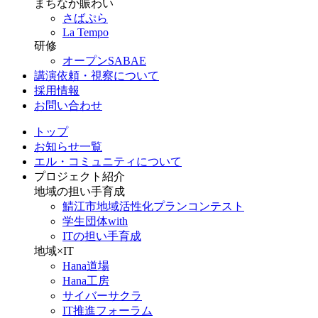
まちなか賑わい
さばぷら
La Tempo
研修
オープンSABAE
講演依頼・視察について
採用情報
お問い合わせ
トップ
お知らせ一覧
エル・コミュニティについて
プロジェクト紹介
地域の担い手育成
鯖江市地域活性化プランコンテスト
学生団体with
ITの担い手育成
地域×IT
Hana道場
Hana工房
サイバーサクラ
IT推進フォーラム