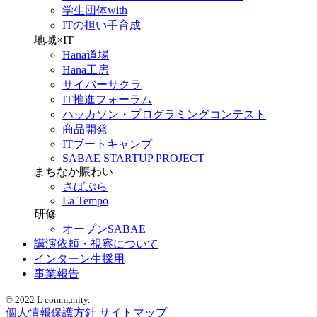
学生団体with
ITの担い手育成
地域×IT
Hana道場
Hana工房
サイバーサクラ
IT推進フォーラム
ハッカソン・プログラミングコンテスト
商品開発
ITブートキャンプ
SABAE STARTUP PROJECT
まちなか賑わい
さばぷら
La Tempo
研修
オープンSABAE
講演依頼・視察について
インターン生採用
事業報告
© 2022 L community.
個人情報保護方針
サイトマップ