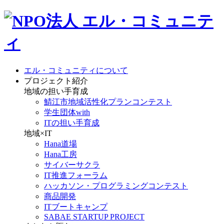
エル・コミュニティについて
プロジェクト紹介
地域の担い手育成
鯖江市地域活性化プランコンテスト
学生団体with
ITの担い手育成
地域×IT
Hana道場
Hana工房
サイバーサクラ
IT推進フォーラム
ハッカソン・プログラミングコンテスト
商品開発
ITブートキャンプ
SABAE STARTUP PROJECT