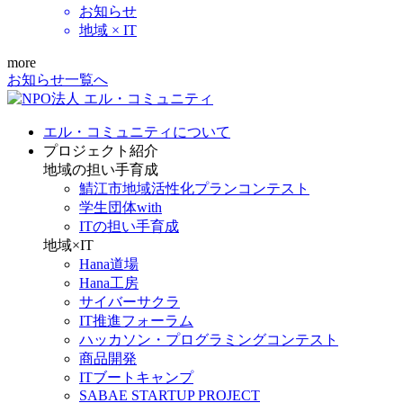
お知らせ
地域 × IT
more
お知らせ一覧へ
エル・コミュニティについて
プロジェクト紹介
地域の担い手育成
鯖江市地域活性化プランコンテスト
学生団体with
ITの担い手育成
地域×IT
Hana道場
Hana工房
サイバーサクラ
IT推進フォーラム
ハッカソン・プログラミングコンテスト
商品開発
ITブートキャンプ
SABAE STARTUP PROJECT