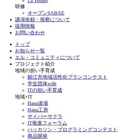
La Tempo
研修
オープンSABAE
講演依頼・視察について
採用情報
お問い合わせ
トップ
お知らせ一覧
エル・コミュニティについて
プロジェクト紹介
地域の担い手育成
鯖江市地域活性化プランコンテスト
学生団体with
ITの担い手育成
地域×IT
Hana道場
Hana工房
サイバーサクラ
IT推進フォーラム
ハッカソン・プログラミングコンテスト
商品開発