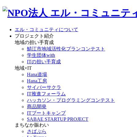
エル・コミュニティについて
プロジェクト紹介
地域の担い手育成
鯖江市地域活性化プランコンテスト
学生団体with
ITの担い手育成
地域×IT
Hana道場
Hana工房
サイバーサクラ
IT推進フォーラム
ハッカソン・プログラミングコンテスト
商品開発
ITブートキャンプ
SABAE STARTUP PROJECT
まちなか賑わい
さばぷら