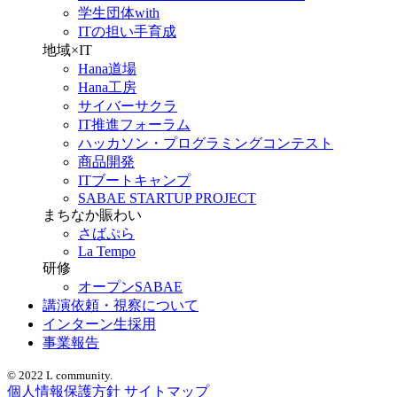
学生団体with
ITの担い手育成
地域×IT
Hana道場
Hana工房
サイバーサクラ
IT推進フォーラム
ハッカソン・プログラミングコンテスト
商品開発
ITブートキャンプ
SABAE STARTUP PROJECT
まちなか賑わい
さばぷら
La Tempo
研修
オープンSABAE
講演依頼・視察について
インターン生採用
事業報告
© 2022 L community.
個人情報保護方針
サイトマップ