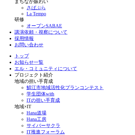
まちなか賑わい
さばぷら
La Tempo
研修
オープンSABAE
講演依頼・視察について
採用情報
お問い合わせ
トップ
お知らせ一覧
エル・コミュニティについて
プロジェクト紹介
地域の担い手育成
鯖江市地域活性化プランコンテスト
学生団体with
ITの担い手育成
地域×IT
Hana道場
Hana工房
サイバーサクラ
IT推進フォーラム