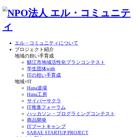
エル・コミュニティについて
プロジェクト紹介
地域の担い手育成
鯖江市地域活性化プランコンテスト
学生団体with
ITの担い手育成
地域×IT
Hana道場
Hana工房
サイバーサクラ
IT推進フォーラム
ハッカソン・プログラミングコンテスト
商品開発
ITブートキャンプ
SABAE STARTUP PROJECT