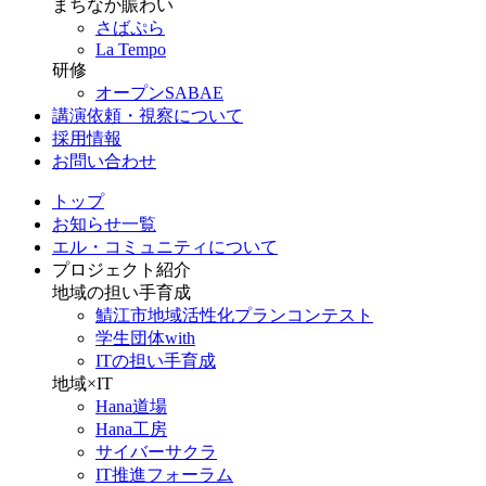
まちなか賑わい
さばぷら
La Tempo
研修
オープンSABAE
講演依頼・視察について
採用情報
お問い合わせ
トップ
お知らせ一覧
エル・コミュニティについて
プロジェクト紹介
地域の担い手育成
鯖江市地域活性化プランコンテスト
学生団体with
ITの担い手育成
地域×IT
Hana道場
Hana工房
サイバーサクラ
IT推進フォーラム