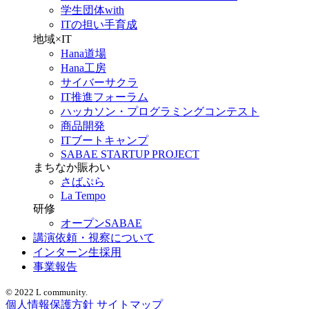
学生団体with
ITの担い手育成
地域×IT
Hana道場
Hana工房
サイバーサクラ
IT推進フォーラム
ハッカソン・プログラミングコンテスト
商品開発
ITブートキャンプ
SABAE STARTUP PROJECT
まちなか賑わい
さばぷら
La Tempo
研修
オープンSABAE
講演依頼・視察について
インターン生採用
事業報告
© 2022 L community.
個人情報保護方針
サイトマップ