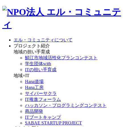
エル・コミュニティについて
プロジェクト紹介
地域の担い手育成
鯖江市地域活性化プランコンテスト
学生団体with
ITの担い手育成
地域×IT
Hana道場
Hana工房
サイバーサクラ
IT推進フォーラム
ハッカソン・プログラミングコンテスト
商品開発
ITブートキャンプ
SABAE STARTUP PROJECT