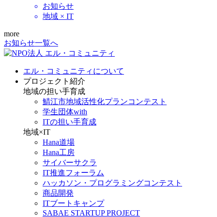
お知らせ
地域 × IT
more
お知らせ一覧へ
エル・コミュニティについて
プロジェクト紹介
地域の担い手育成
鯖江市地域活性化プランコンテスト
学生団体with
ITの担い手育成
地域×IT
Hana道場
Hana工房
サイバーサクラ
IT推進フォーラム
ハッカソン・プログラミングコンテスト
商品開発
ITブートキャンプ
SABAE STARTUP PROJECT