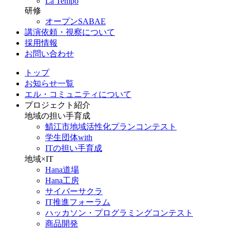
La Tempo
研修
オープンSABAE
講演依頼・視察について
採用情報
お問い合わせ
トップ
お知らせ一覧
エル・コミュニティについて
プロジェクト紹介
地域の担い手育成
鯖江市地域活性化プランコンテスト
学生団体with
ITの担い手育成
地域×IT
Hana道場
Hana工房
サイバーサクラ
IT推進フォーラム
ハッカソン・プログラミングコンテスト
商品開発