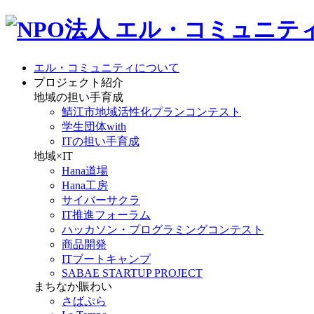
エル・コミュニティについて
プロジェクト紹介
地域の担い手育成
鯖江市地域活性化プランコンテスト
学生団体with
ITの担い手育成
地域×IT
Hana道場
Hana工房
サイバーサクラ
IT推進フォーラム
ハッカソン・プログラミングコンテスト
商品開発
ITブートキャンプ
SABAE STARTUP PROJECT
まちなか賑わい
さばぷら