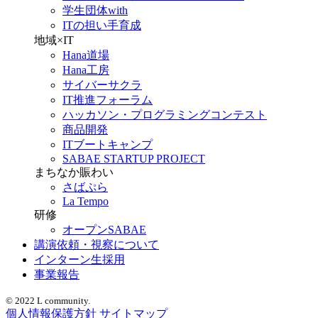
学生団体with
ITの担い手育成
地域×IT
Hana道場
Hana工房
サイバーサクラ
IT推進フォーラム
ハッカソン・プログラミングコンテスト
商品開発
ITブートキャンプ
SABAE STARTUP PROJECT
まちなか賑わい
さばぷら
La Tempo
研修
オープンSABAE
講演依頼・視察について
インターン生採用
事業報告
© 2022 L community.
個人情報保護方針
サイトマップ