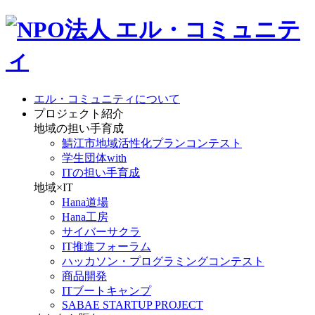
エル・コミュニティについて
プロジェクト紹介
地域の担い手育成
鯖江市地域活性化プランコンテスト
学生団体with
ITの担い手育成
地域×IT
Hana道場
Hana工房
サイバーサクラ
IT推進フォーラム
ハッカソン・プログラミングコンテスト
商品開発
ITブートキャンプ
SABAE STARTUP PROJECT