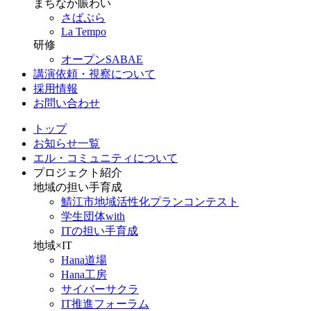
まちなか賑わい
さばぷら
La Tempo
研修
オープンSABAE
講演依頼・視察について
採用情報
お問い合わせ
トップ
お知らせ一覧
エル・コミュニティについて
プロジェクト紹介
地域の担い手育成
鯖江市地域活性化プランコンテスト
学生団体with
ITの担い手育成
地域×IT
Hana道場
Hana工房
サイバーサクラ
IT推進フォーラム