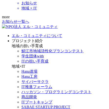
お知らせ
地域 × IT
more
お知らせ一覧へ
エル・コミュニティについて
プロジェクト紹介
地域の担い手育成
鯖江市地域活性化プランコンテスト
学生団体with
ITの担い手育成
地域×IT
Hana道場
Hana工房
サイバーサクラ
IT推進フォーラム
ハッカソン・プログラミングコンテスト
商品開発
ITブートキャンプ
SABAE STARTUP PROJECT