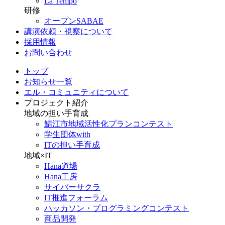
La Tempo
研修
オープンSABAE
講演依頼・視察について
採用情報
お問い合わせ
トップ
お知らせ一覧
エル・コミュニティについて
プロジェクト紹介
地域の担い手育成
鯖江市地域活性化プランコンテスト
学生団体with
ITの担い手育成
地域×IT
Hana道場
Hana工房
サイバーサクラ
IT推進フォーラム
ハッカソン・プログラミングコンテスト
商品開発