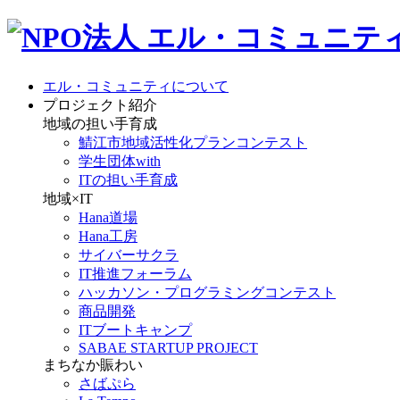
エル・コミュニティについて
プロジェクト紹介
地域の担い手育成
鯖江市地域活性化プランコンテスト
学生団体with
ITの担い手育成
地域×IT
Hana道場
Hana工房
サイバーサクラ
IT推進フォーラム
ハッカソン・プログラミングコンテスト
商品開発
ITブートキャンプ
SABAE STARTUP PROJECT
まちなか賑わい
さばぷら