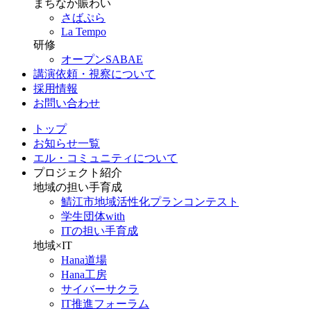
まちなか賑わい
さばぷら
La Tempo
研修
オープンSABAE
講演依頼・視察について
採用情報
お問い合わせ
トップ
お知らせ一覧
エル・コミュニティについて
プロジェクト紹介
地域の担い手育成
鯖江市地域活性化プランコンテスト
学生団体with
ITの担い手育成
地域×IT
Hana道場
Hana工房
サイバーサクラ
IT推進フォーラム