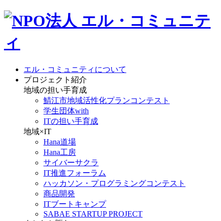
エル・コミュニティについて
プロジェクト紹介
地域の担い手育成
鯖江市地域活性化プランコンテスト
学生団体with
ITの担い手育成
地域×IT
Hana道場
Hana工房
サイバーサクラ
IT推進フォーラム
ハッカソン・プログラミングコンテスト
商品開発
ITブートキャンプ
SABAE STARTUP PROJECT