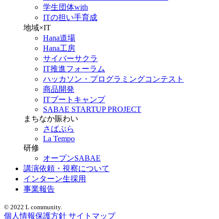
学生団体with
ITの担い手育成
地域×IT
Hana道場
Hana工房
サイバーサクラ
IT推進フォーラム
ハッカソン・プログラミングコンテスト
商品開発
ITブートキャンプ
SABAE STARTUP PROJECT
まちなか賑わい
さばぷら
La Tempo
研修
オープンSABAE
講演依頼・視察について
インターン生採用
事業報告
© 2022 L community.
個人情報保護方針
サイトマップ