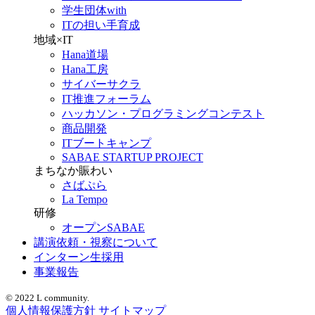
学生団体with
ITの担い手育成
地域×IT
Hana道場
Hana工房
サイバーサクラ
IT推進フォーラム
ハッカソン・プログラミングコンテスト
商品開発
ITブートキャンプ
SABAE STARTUP PROJECT
まちなか賑わい
さばぷら
La Tempo
研修
オープンSABAE
講演依頼・視察について
インターン生採用
事業報告
© 2022 L community.
個人情報保護方針
サイトマップ