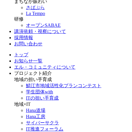
まちなか賑わい
さばぷら
La Tempo
研修
オープンSABAE
講演依頼・視察について
採用情報
お問い合わせ
トップ
お知らせ一覧
エル・コミュニティについて
プロジェクト紹介
地域の担い手育成
鯖江市地域活性化プランコンテスト
学生団体with
ITの担い手育成
地域×IT
Hana道場
Hana工房
サイバーサクラ
IT推進フォーラム