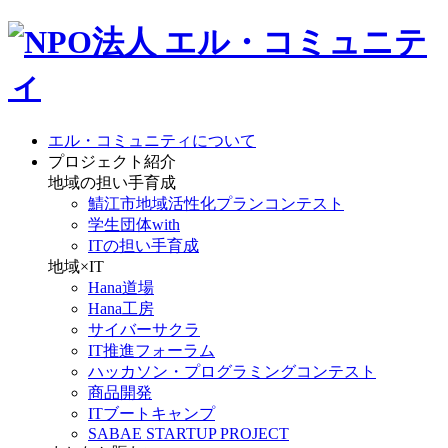
エル・コミュニティについて
プロジェクト紹介
地域の担い手育成
鯖江市地域活性化プランコンテスト
学生団体with
ITの担い手育成
地域×IT
Hana道場
Hana工房
サイバーサクラ
IT推進フォーラム
ハッカソン・プログラミングコンテスト
商品開発
ITブートキャンプ
SABAE STARTUP PROJECT