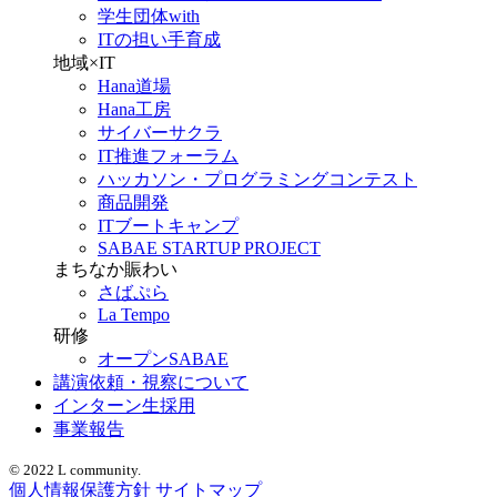
学生団体with
ITの担い手育成
地域×IT
Hana道場
Hana工房
サイバーサクラ
IT推進フォーラム
ハッカソン・プログラミングコンテスト
商品開発
ITブートキャンプ
SABAE STARTUP PROJECT
まちなか賑わい
さばぷら
La Tempo
研修
オープンSABAE
講演依頼・視察について
インターン生採用
事業報告
© 2022 L community.
個人情報保護方針
サイトマップ