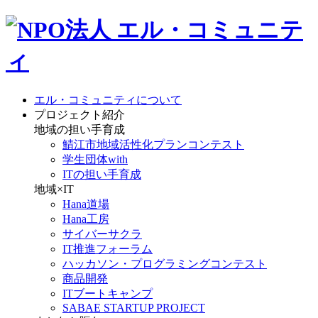
エル・コミュニティについて
プロジェクト紹介
地域の担い手育成
鯖江市地域活性化プランコンテスト
学生団体with
ITの担い手育成
地域×IT
Hana道場
Hana工房
サイバーサクラ
IT推進フォーラム
ハッカソン・プログラミングコンテスト
商品開発
ITブートキャンプ
SABAE STARTUP PROJECT