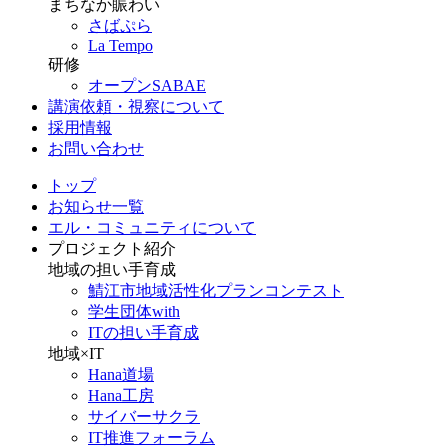
まちなか賑わい
さばぷら
La Tempo
研修
オープンSABAE
講演依頼・視察について
採用情報
お問い合わせ
トップ
お知らせ一覧
エル・コミュニティについて
プロジェクト紹介
地域の担い手育成
鯖江市地域活性化プランコンテスト
学生団体with
ITの担い手育成
地域×IT
Hana道場
Hana工房
サイバーサクラ
IT推進フォーラム