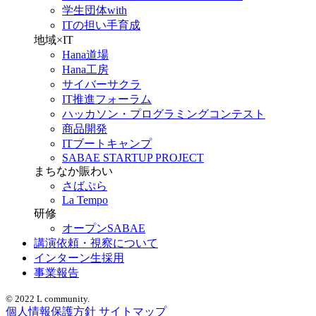
学生団体with
ITの担い手育成
地域×IT
Hana道場
Hana工房
サイバーサクラ
IT推進フォーラム
ハッカソン・プログラミングコンテスト
商品開発
ITブートキャンプ
SABAE STARTUP PROJECT
まちなか賑わい
さばぷら
La Tempo
研修
オープンSABAE
講演依頼・視察について
インターン生採用
事業報告
© 2022 L community.
個人情報保護方針
サイトマップ