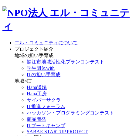
エル・コミュニティについて
プロジェクト紹介
地域の担い手育成
鯖江市地域活性化プランコンテスト
学生団体with
ITの担い手育成
地域×IT
Hana道場
Hana工房
サイバーサクラ
IT推進フォーラム
ハッカソン・プログラミングコンテスト
商品開発
ITブートキャンプ
SABAE STARTUP PROJECT