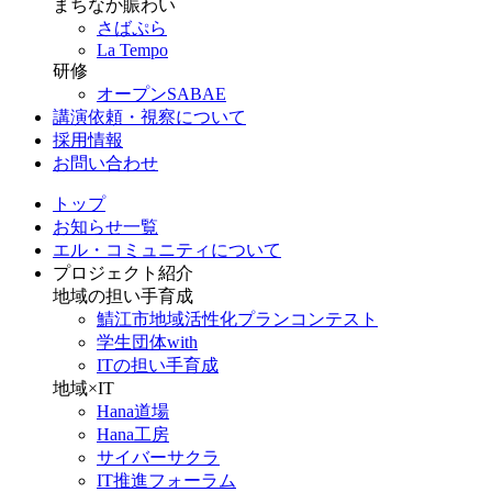
まちなか賑わい
さばぷら
La Tempo
研修
オープンSABAE
講演依頼・視察について
採用情報
お問い合わせ
トップ
お知らせ一覧
エル・コミュニティについて
プロジェクト紹介
地域の担い手育成
鯖江市地域活性化プランコンテスト
学生団体with
ITの担い手育成
地域×IT
Hana道場
Hana工房
サイバーサクラ
IT推進フォーラム