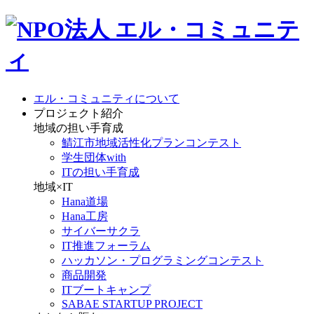
エル・コミュニティについて
プロジェクト紹介
地域の担い手育成
鯖江市地域活性化プランコンテスト
学生団体with
ITの担い手育成
地域×IT
Hana道場
Hana工房
サイバーサクラ
IT推進フォーラム
ハッカソン・プログラミングコンテスト
商品開発
ITブートキャンプ
SABAE STARTUP PROJECT