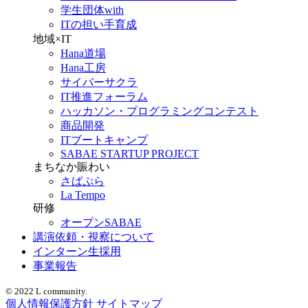
学生団体with
ITの担い手育成
地域×IT
Hana道場
Hana工房
サイバーサクラ
IT推進フォーラム
ハッカソン・プログラミングコンテスト
商品開発
ITブートキャンプ
SABAE STARTUP PROJECT
まちなか賑わい
さばぷら
La Tempo
研修
オープンSABAE
講演依頼・視察について
インターン生採用
事業報告
© 2022 L community.
個人情報保護方針
サイトマップ