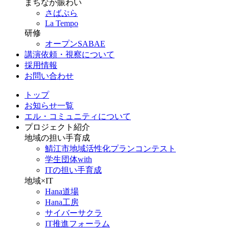
まちなか賑わい
さばぷら
La Tempo
研修
オープンSABAE
講演依頼・視察について
採用情報
お問い合わせ
トップ
お知らせ一覧
エル・コミュニティについて
プロジェクト紹介
地域の担い手育成
鯖江市地域活性化プランコンテスト
学生団体with
ITの担い手育成
地域×IT
Hana道場
Hana工房
サイバーサクラ
IT推進フォーラム