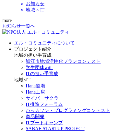
お知らせ
地域 × IT
more
お知らせ一覧へ
エル・コミュニティについて
プロジェクト紹介
地域の担い手育成
鯖江市地域活性化プランコンテスト
学生団体with
ITの担い手育成
地域×IT
Hana道場
Hana工房
サイバーサクラ
IT推進フォーラム
ハッカソン・プログラミングコンテスト
商品開発
ITブートキャンプ
SABAE STARTUP PROJECT