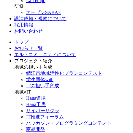
La Tempo
研修
オープンSABAE
講演依頼・視察について
採用情報
お問い合わせ
トップ
お知らせ一覧
エル・コミュニティについて
プロジェクト紹介
地域の担い手育成
鯖江市地域活性化プランコンテスト
学生団体with
ITの担い手育成
地域×IT
Hana道場
Hana工房
サイバーサクラ
IT推進フォーラム
ハッカソン・プログラミングコンテスト
商品開発