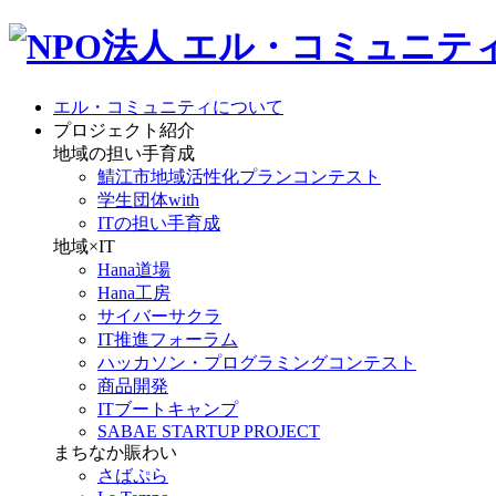
エル・コミュニティについて
プロジェクト紹介
地域の担い手育成
鯖江市地域活性化プランコンテスト
学生団体with
ITの担い手育成
地域×IT
Hana道場
Hana工房
サイバーサクラ
IT推進フォーラム
ハッカソン・プログラミングコンテスト
商品開発
ITブートキャンプ
SABAE STARTUP PROJECT
まちなか賑わい
さばぷら