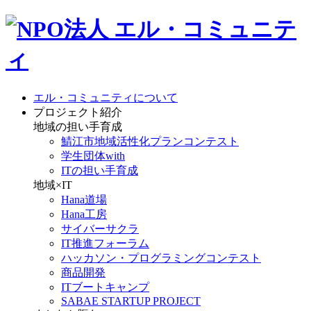
エル・コミュニティについて
プロジェクト紹介
地域の担い手育成
鯖江市地域活性化プランコンテスト
学生団体with
ITの担い手育成
地域×IT
Hana道場
Hana工房
サイバーサクラ
IT推進フォーラム
ハッカソン・プログラミングコンテスト
商品開発
ITブートキャンプ
SABAE STARTUP PROJECT