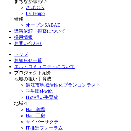
まちなか賑わい
さばぷら
La Tempo
研修
オープンSABAE
講演依頼・視察について
採用情報
お問い合わせ
トップ
お知らせ一覧
エル・コミュニティについて
プロジェクト紹介
地域の担い手育成
鯖江市地域活性化プランコンテスト
学生団体with
ITの担い手育成
地域×IT
Hana道場
Hana工房
サイバーサクラ
IT推進フォーラム