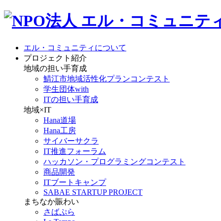
エル・コミュニティについて
プロジェクト紹介
地域の担い手育成
鯖江市地域活性化プランコンテスト
学生団体with
ITの担い手育成
地域×IT
Hana道場
Hana工房
サイバーサクラ
IT推進フォーラム
ハッカソン・プログラミングコンテスト
商品開発
ITブートキャンプ
SABAE STARTUP PROJECT
まちなか賑わい
さばぷら