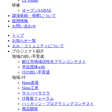
La Tempo
研修
オープンSABAE
講演依頼・視察について
採用情報
お問い合わせ
トップ
お知らせ一覧
エル・コミュニティについて
プロジェクト紹介
地域の担い手育成
鯖江市地域活性化プランコンテスト
学生団体with
ITの担い手育成
地域×IT
Hana道場
Hana工房
サイバーサクラ
IT推進フォーラム
ハッカソン・プログラミングコンテスト
商品開発