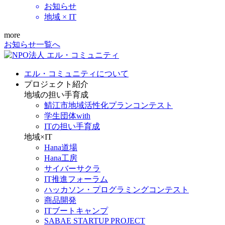
お知らせ
地域 × IT
more
お知らせ一覧へ
エル・コミュニティについて
プロジェクト紹介
地域の担い手育成
鯖江市地域活性化プランコンテスト
学生団体with
ITの担い手育成
地域×IT
Hana道場
Hana工房
サイバーサクラ
IT推進フォーラム
ハッカソン・プログラミングコンテスト
商品開発
ITブートキャンプ
SABAE STARTUP PROJECT