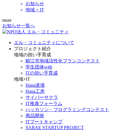
お知らせ
地域 × IT
more
お知らせ一覧へ
エル・コミュニティについて
プロジェクト紹介
地域の担い手育成
鯖江市地域活性化プランコンテスト
学生団体with
ITの担い手育成
地域×IT
Hana道場
Hana工房
サイバーサクラ
IT推進フォーラム
ハッカソン・プログラミングコンテスト
商品開発
ITブートキャンプ
SABAE STARTUP PROJECT