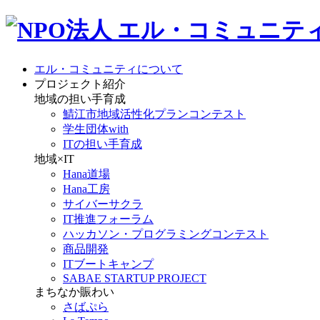
エル・コミュニティについて
プロジェクト紹介
地域の担い手育成
鯖江市地域活性化プランコンテスト
学生団体with
ITの担い手育成
地域×IT
Hana道場
Hana工房
サイバーサクラ
IT推進フォーラム
ハッカソン・プログラミングコンテスト
商品開発
ITブートキャンプ
SABAE STARTUP PROJECT
まちなか賑わい
さばぷら