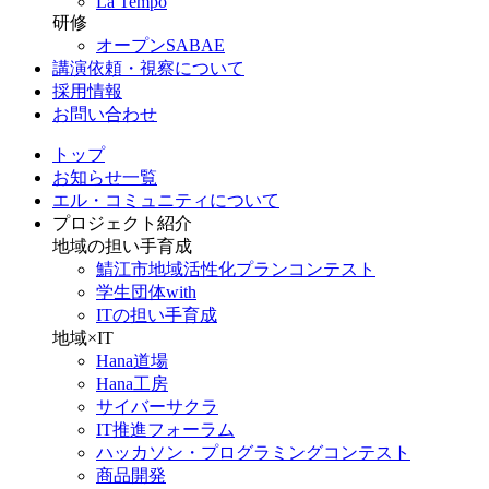
La Tempo
研修
オープンSABAE
講演依頼・視察について
採用情報
お問い合わせ
トップ
お知らせ一覧
エル・コミュニティについて
プロジェクト紹介
地域の担い手育成
鯖江市地域活性化プランコンテスト
学生団体with
ITの担い手育成
地域×IT
Hana道場
Hana工房
サイバーサクラ
IT推進フォーラム
ハッカソン・プログラミングコンテスト
商品開発