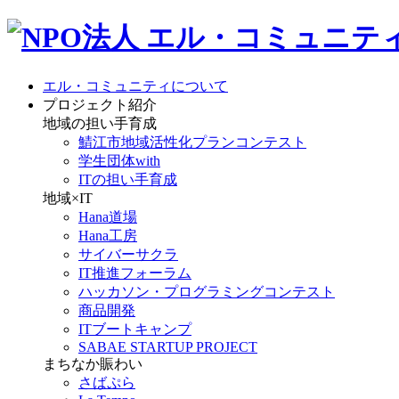
エル・コミュニティについて
プロジェクト紹介
地域の担い手育成
鯖江市地域活性化プランコンテスト
学生団体with
ITの担い手育成
地域×IT
Hana道場
Hana工房
サイバーサクラ
IT推進フォーラム
ハッカソン・プログラミングコンテスト
商品開発
ITブートキャンプ
SABAE STARTUP PROJECT
まちなか賑わい
さばぷら