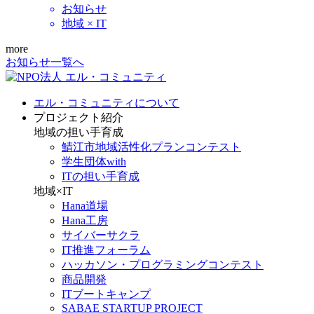
お知らせ
地域 × IT
more
お知らせ一覧へ
エル・コミュニティについて
プロジェクト紹介
地域の担い手育成
鯖江市地域活性化プランコンテスト
学生団体with
ITの担い手育成
地域×IT
Hana道場
Hana工房
サイバーサクラ
IT推進フォーラム
ハッカソン・プログラミングコンテスト
商品開発
ITブートキャンプ
SABAE STARTUP PROJECT