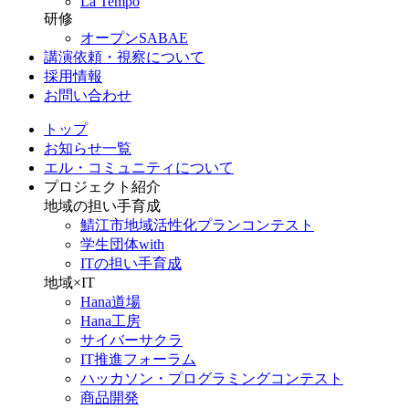
La Tempo
研修
オープンSABAE
講演依頼・視察について
採用情報
お問い合わせ
トップ
お知らせ一覧
エル・コミュニティについて
プロジェクト紹介
地域の担い手育成
鯖江市地域活性化プランコンテスト
学生団体with
ITの担い手育成
地域×IT
Hana道場
Hana工房
サイバーサクラ
IT推進フォーラム
ハッカソン・プログラミングコンテスト
商品開発