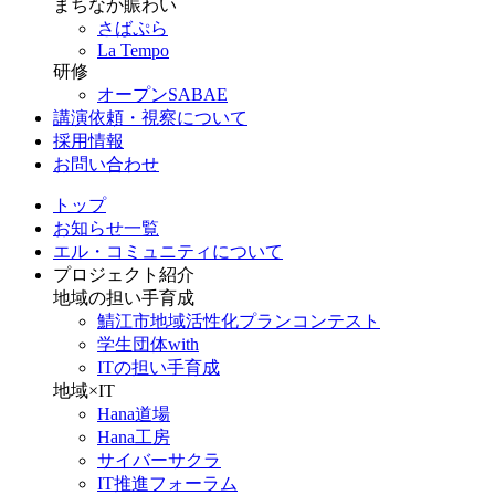
まちなか賑わい
さばぷら
La Tempo
研修
オープンSABAE
講演依頼・視察について
採用情報
お問い合わせ
トップ
お知らせ一覧
エル・コミュニティについて
プロジェクト紹介
地域の担い手育成
鯖江市地域活性化プランコンテスト
学生団体with
ITの担い手育成
地域×IT
Hana道場
Hana工房
サイバーサクラ
IT推進フォーラム