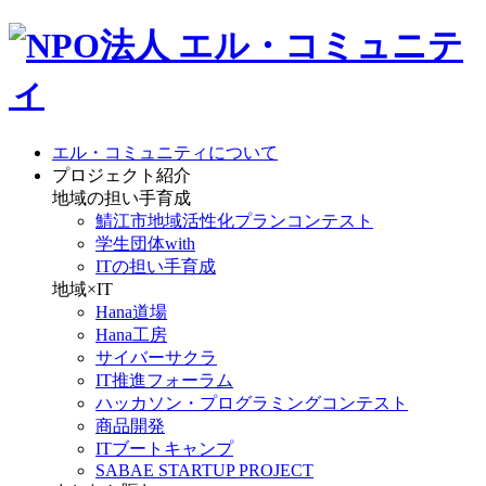
エル・コミュニティについて
プロジェクト紹介
地域の担い手育成
鯖江市地域活性化プランコンテスト
学生団体with
ITの担い手育成
地域×IT
Hana道場
Hana工房
サイバーサクラ
IT推進フォーラム
ハッカソン・プログラミングコンテスト
商品開発
ITブートキャンプ
SABAE STARTUP PROJECT