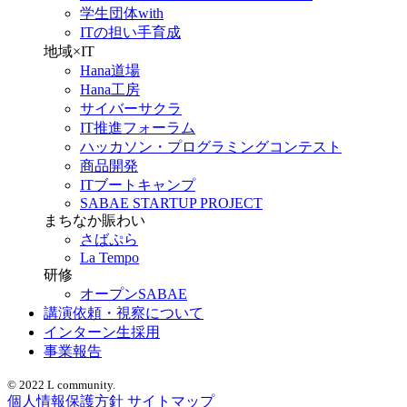
学生団体with
ITの担い手育成
地域×IT
Hana道場
Hana工房
サイバーサクラ
IT推進フォーラム
ハッカソン・プログラミングコンテスト
商品開発
ITブートキャンプ
SABAE STARTUP PROJECT
まちなか賑わい
さばぷら
La Tempo
研修
オープンSABAE
講演依頼・視察について
インターン生採用
事業報告
© 2022 L community.
個人情報保護方針
サイトマップ