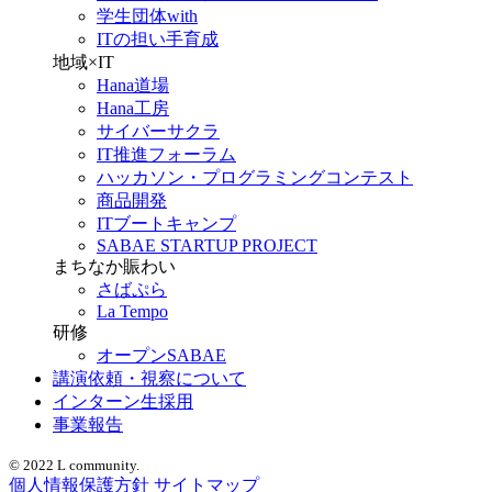
学生団体with
ITの担い手育成
地域×IT
Hana道場
Hana工房
サイバーサクラ
IT推進フォーラム
ハッカソン・プログラミングコンテスト
商品開発
ITブートキャンプ
SABAE STARTUP PROJECT
まちなか賑わい
さばぷら
La Tempo
研修
オープンSABAE
講演依頼・視察について
インターン生採用
事業報告
© 2022 L community.
個人情報保護方針
サイトマップ