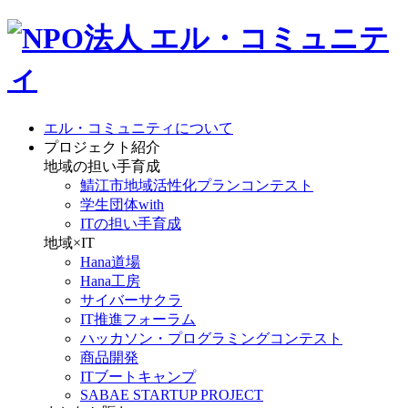
エル・コミュニティについて
プロジェクト紹介
地域の担い手育成
鯖江市地域活性化プランコンテスト
学生団体with
ITの担い手育成
地域×IT
Hana道場
Hana工房
サイバーサクラ
IT推進フォーラム
ハッカソン・プログラミングコンテスト
商品開発
ITブートキャンプ
SABAE STARTUP PROJECT