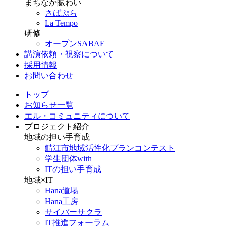
まちなか賑わい
さばぷら
La Tempo
研修
オープンSABAE
講演依頼・視察について
採用情報
お問い合わせ
トップ
お知らせ一覧
エル・コミュニティについて
プロジェクト紹介
地域の担い手育成
鯖江市地域活性化プランコンテスト
学生団体with
ITの担い手育成
地域×IT
Hana道場
Hana工房
サイバーサクラ
IT推進フォーラム