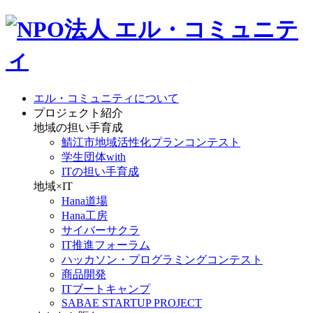
エル・コミュニティについて
プロジェクト紹介
地域の担い手育成
鯖江市地域活性化プランコンテスト
学生団体with
ITの担い手育成
地域×IT
Hana道場
Hana工房
サイバーサクラ
IT推進フォーラム
ハッカソン・プログラミングコンテスト
商品開発
ITブートキャンプ
SABAE STARTUP PROJECT