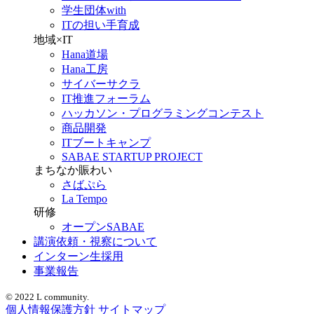
学生団体with
ITの担い手育成
地域×IT
Hana道場
Hana工房
サイバーサクラ
IT推進フォーラム
ハッカソン・プログラミングコンテスト
商品開発
ITブートキャンプ
SABAE STARTUP PROJECT
まちなか賑わい
さばぷら
La Tempo
研修
オープンSABAE
講演依頼・視察について
インターン生採用
事業報告
© 2022 L community.
個人情報保護方針
サイトマップ