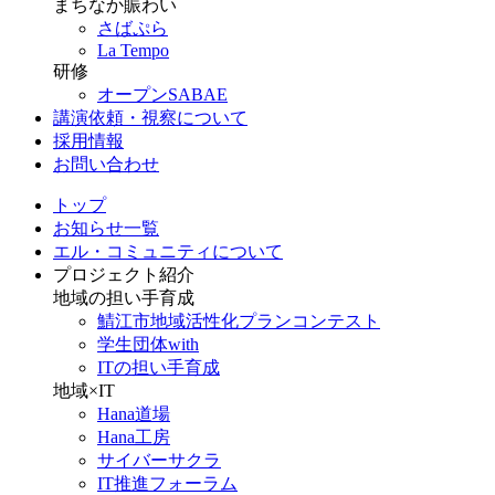
まちなか賑わい
さばぷら
La Tempo
研修
オープンSABAE
講演依頼・視察について
採用情報
お問い合わせ
トップ
お知らせ一覧
エル・コミュニティについて
プロジェクト紹介
地域の担い手育成
鯖江市地域活性化プランコンテスト
学生団体with
ITの担い手育成
地域×IT
Hana道場
Hana工房
サイバーサクラ
IT推進フォーラム