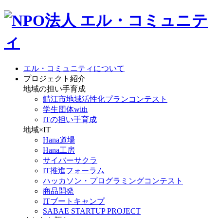
エル・コミュニティについて
プロジェクト紹介
地域の担い手育成
鯖江市地域活性化プランコンテスト
学生団体with
ITの担い手育成
地域×IT
Hana道場
Hana工房
サイバーサクラ
IT推進フォーラム
ハッカソン・プログラミングコンテスト
商品開発
ITブートキャンプ
SABAE STARTUP PROJECT