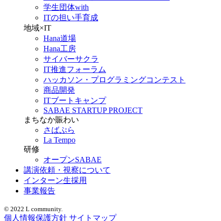
学生団体with
ITの担い手育成
地域×IT
Hana道場
Hana工房
サイバーサクラ
IT推進フォーラム
ハッカソン・プログラミングコンテスト
商品開発
ITブートキャンプ
SABAE STARTUP PROJECT
まちなか賑わい
さばぷら
La Tempo
研修
オープンSABAE
講演依頼・視察について
インターン生採用
事業報告
© 2022 L community.
個人情報保護方針
サイトマップ