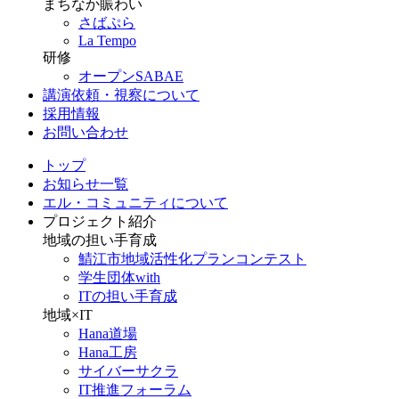
まちなか賑わい
さばぷら
La Tempo
研修
オープンSABAE
講演依頼・視察について
採用情報
お問い合わせ
トップ
お知らせ一覧
エル・コミュニティについて
プロジェクト紹介
地域の担い手育成
鯖江市地域活性化プランコンテスト
学生団体with
ITの担い手育成
地域×IT
Hana道場
Hana工房
サイバーサクラ
IT推進フォーラム