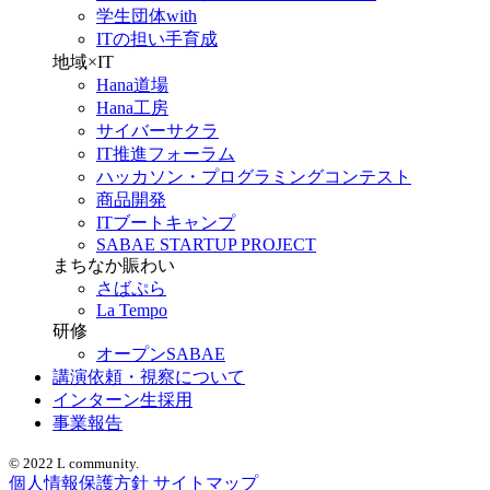
学生団体with
ITの担い手育成
地域×IT
Hana道場
Hana工房
サイバーサクラ
IT推進フォーラム
ハッカソン・プログラミングコンテスト
商品開発
ITブートキャンプ
SABAE STARTUP PROJECT
まちなか賑わい
さばぷら
La Tempo
研修
オープンSABAE
講演依頼・視察について
インターン生採用
事業報告
© 2022 L community.
個人情報保護方針
サイトマップ