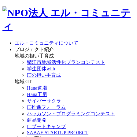
エル・コミュニティについて
プロジェクト紹介
地域の担い手育成
鯖江市地域活性化プランコンテスト
学生団体with
ITの担い手育成
地域×IT
Hana道場
Hana工房
サイバーサクラ
IT推進フォーラム
ハッカソン・プログラミングコンテスト
商品開発
ITブートキャンプ
SABAE STARTUP PROJECT