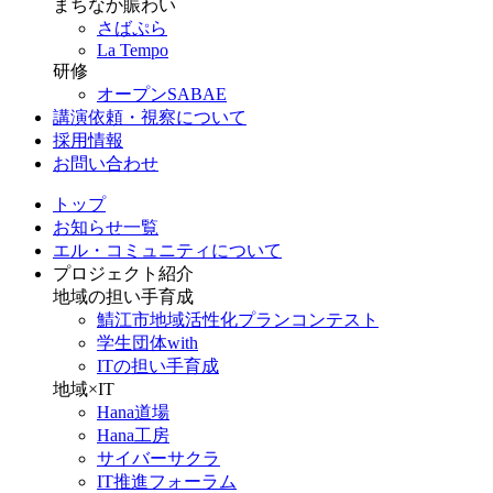
まちなか賑わい
さばぷら
La Tempo
研修
オープンSABAE
講演依頼・視察について
採用情報
お問い合わせ
トップ
お知らせ一覧
エル・コミュニティについて
プロジェクト紹介
地域の担い手育成
鯖江市地域活性化プランコンテスト
学生団体with
ITの担い手育成
地域×IT
Hana道場
Hana工房
サイバーサクラ
IT推進フォーラム