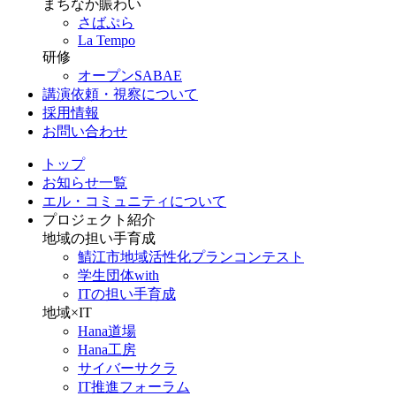
まちなか賑わい
さばぷら
La Tempo
研修
オープンSABAE
講演依頼・視察について
採用情報
お問い合わせ
トップ
お知らせ一覧
エル・コミュニティについて
プロジェクト紹介
地域の担い手育成
鯖江市地域活性化プランコンテスト
学生団体with
ITの担い手育成
地域×IT
Hana道場
Hana工房
サイバーサクラ
IT推進フォーラム