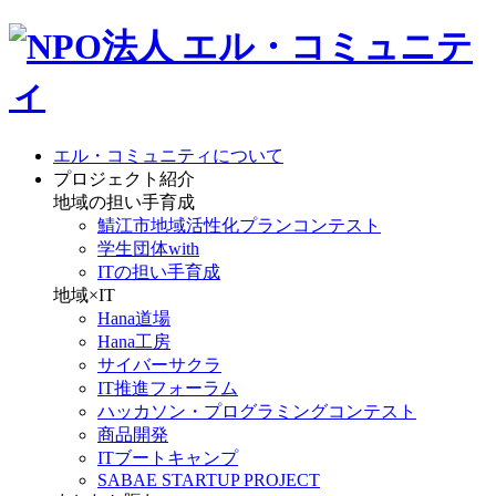
エル・コミュニティについて
プロジェクト紹介
地域の担い手育成
鯖江市地域活性化プランコンテスト
学生団体with
ITの担い手育成
地域×IT
Hana道場
Hana工房
サイバーサクラ
IT推進フォーラム
ハッカソン・プログラミングコンテスト
商品開発
ITブートキャンプ
SABAE STARTUP PROJECT