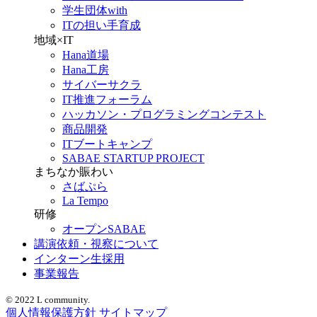
学生団体with
ITの担い手育成
地域×IT
Hana道場
Hana工房
サイバーサクラ
IT推進フォーラム
ハッカソン・プログラミングコンテスト
商品開発
ITブートキャンプ
SABAE STARTUP PROJECT
まちなか賑わい
さばぷら
La Tempo
研修
オープンSABAE
講演依頼・視察について
インターン生採用
事業報告
© 2022 L community.
個人情報保護方針
サイトマップ