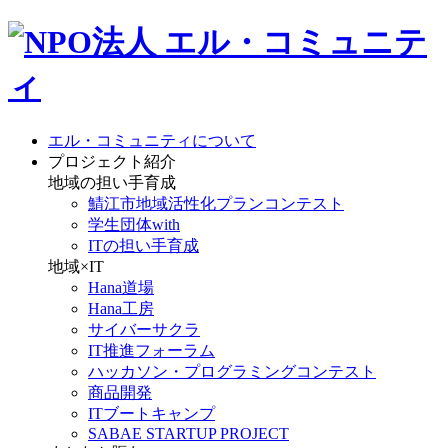
エル・コミュニティについて
プロジェクト紹介
地域の担い手育成
鯖江市地域活性化プランコンテスト
学生団体with
ITの担い手育成
地域×IT
Hana道場
Hana工房
サイバーサクラ
IT推進フォーラム
ハッカソン・プログラミングコンテスト
商品開発
ITブートキャンプ
SABAE STARTUP PROJECT