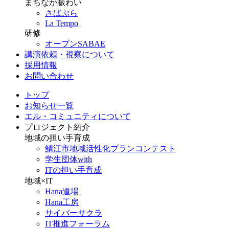
まちなか賑わい
さばぷら
La Tempo
研修
オープンSABAE
講演依頼・視察について
採用情報
お問い合わせ
トップ
お知らせ一覧
エル・コミュニティについて
プロジェクト紹介
地域の担い手育成
鯖江市地域活性化プランコンテスト
学生団体with
ITの担い手育成
地域×IT
Hana道場
Hana工房
サイバーサクラ
IT推進フォーラム