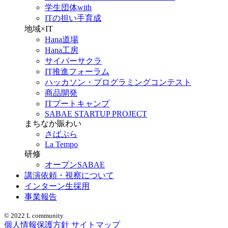
学生団体with
ITの担い手育成
地域×IT
Hana道場
Hana工房
サイバーサクラ
IT推進フォーラム
ハッカソン・プログラミングコンテスト
商品開発
ITブートキャンプ
SABAE STARTUP PROJECT
まちなか賑わい
さばぷら
La Tempo
研修
オープンSABAE
講演依頼・視察について
インターン生採用
事業報告
© 2022 L community.
個人情報保護方針
サイトマップ