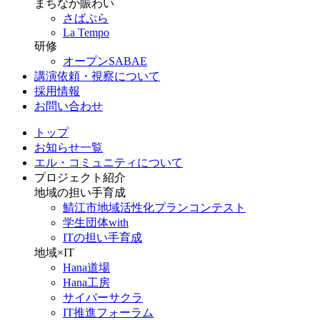
まちなか賑わい
さばぷら
La Tempo
研修
オープンSABAE
講演依頼・視察について
採用情報
お問い合わせ
トップ
お知らせ一覧
エル・コミュニティについて
プロジェクト紹介
地域の担い手育成
鯖江市地域活性化プランコンテスト
学生団体with
ITの担い手育成
地域×IT
Hana道場
Hana工房
サイバーサクラ
IT推進フォーラム