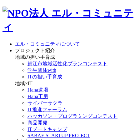
エル・コミュニティについて
プロジェクト紹介
地域の担い手育成
鯖江市地域活性化プランコンテスト
学生団体with
ITの担い手育成
地域×IT
Hana道場
Hana工房
サイバーサクラ
IT推進フォーラム
ハッカソン・プログラミングコンテスト
商品開発
ITブートキャンプ
SABAE STARTUP PROJECT