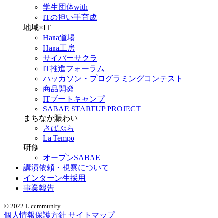
学生団体with
ITの担い手育成
地域×IT
Hana道場
Hana工房
サイバーサクラ
IT推進フォーラム
ハッカソン・プログラミングコンテスト
商品開発
ITブートキャンプ
SABAE STARTUP PROJECT
まちなか賑わい
さばぷら
La Tempo
研修
オープンSABAE
講演依頼・視察について
インターン生採用
事業報告
© 2022 L community.
個人情報保護方針
サイトマップ