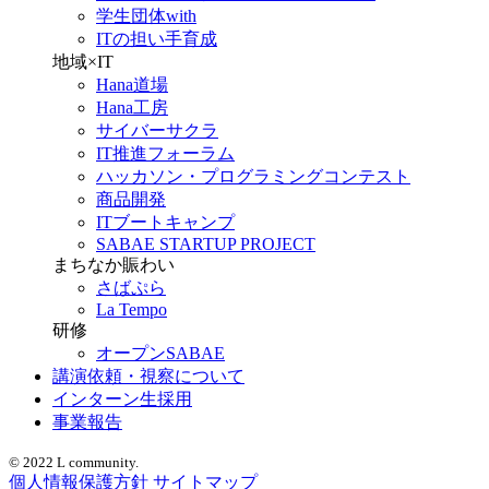
学生団体with
ITの担い手育成
地域×IT
Hana道場
Hana工房
サイバーサクラ
IT推進フォーラム
ハッカソン・プログラミングコンテスト
商品開発
ITブートキャンプ
SABAE STARTUP PROJECT
まちなか賑わい
さばぷら
La Tempo
研修
オープンSABAE
講演依頼・視察について
インターン生採用
事業報告
© 2022 L community.
個人情報保護方針
サイトマップ