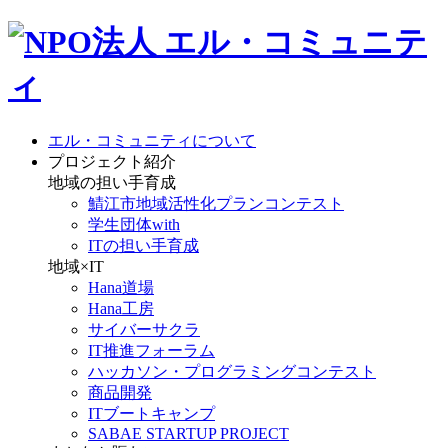
エル・コミュニティについて
プロジェクト紹介
地域の担い手育成
鯖江市地域活性化プランコンテスト
学生団体with
ITの担い手育成
地域×IT
Hana道場
Hana工房
サイバーサクラ
IT推進フォーラム
ハッカソン・プログラミングコンテスト
商品開発
ITブートキャンプ
SABAE STARTUP PROJECT