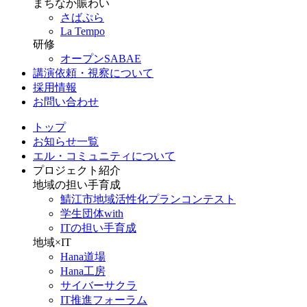
まちなか賑わい
さばぷら
La Tempo
研修
オープンSABAE
講演依頼・視察について
採用情報
お問い合わせ
トップ
お知らせ一覧
エル・コミュニティについて
プロジェクト紹介
地域の担い手育成
鯖江市地域活性化プランコンテスト
学生団体with
ITの担い手育成
地域×IT
Hana道場
Hana工房
サイバーサクラ
IT推進フォーラム