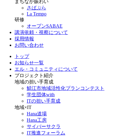
まちなか賑わい
さばぷら
La Tempo
研修
オープンSABAE
講演依頼・視察について
採用情報
お問い合わせ
トップ
お知らせ一覧
エル・コミュニティについて
プロジェクト紹介
地域の担い手育成
鯖江市地域活性化プランコンテスト
学生団体with
ITの担い手育成
地域×IT
Hana道場
Hana工房
サイバーサクラ
IT推進フォーラム