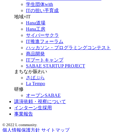
学生団体with
ITの担い手育成
地域×IT
Hana道場
Hana工房
サイバーサクラ
IT推進フォーラム
ハッカソン・プログラミングコンテスト
商品開発
ITブートキャンプ
SABAE STARTUP PROJECT
まちなか賑わい
さばぷら
La Tempo
研修
オープンSABAE
講演依頼・視察について
インターン生採用
事業報告
© 2022 L community.
個人情報保護方針
サイトマップ