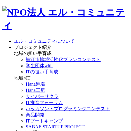
エル・コミュニティについて
プロジェクト紹介
地域の担い手育成
鯖江市地域活性化プランコンテスト
学生団体with
ITの担い手育成
地域×IT
Hana道場
Hana工房
サイバーサクラ
IT推進フォーラム
ハッカソン・プログラミングコンテスト
商品開発
ITブートキャンプ
SABAE STARTUP PROJECT