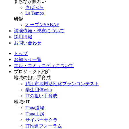
まちなか賑わい
さばぷら
La Tempo
研修
オープンSABAE
講演依頼・視察について
採用情報
お問い合わせ
トップ
お知らせ一覧
エル・コミュニティについて
プロジェクト紹介
地域の担い手育成
鯖江市地域活性化プランコンテスト
学生団体with
ITの担い手育成
地域×IT
Hana道場
Hana工房
サイバーサクラ
IT推進フォーラム