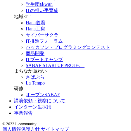
学生団体with
ITの担い手育成
地域×IT
Hana道場
Hana工房
サイバーサクラ
IT推進フォーラム
ハッカソン・プログラミングコンテスト
商品開発
ITブートキャンプ
SABAE STARTUP PROJECT
まちなか賑わい
さばぷら
La Tempo
研修
オープンSABAE
講演依頼・視察について
インターン生採用
事業報告
© 2022 L community.
個人情報保護方針
サイトマップ