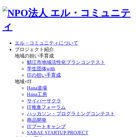
エル・コミュニティについて
プロジェクト紹介
地域の担い手育成
鯖江市地域活性化プランコンテスト
学生団体with
ITの担い手育成
地域×IT
Hana道場
Hana工房
サイバーサクラ
IT推進フォーラム
ハッカソン・プログラミングコンテスト
商品開発
ITブートキャンプ
SABAE STARTUP PROJECT