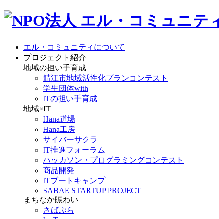
エル・コミュニティについて
プロジェクト紹介
地域の担い手育成
鯖江市地域活性化プランコンテスト
学生団体with
ITの担い手育成
地域×IT
Hana道場
Hana工房
サイバーサクラ
IT推進フォーラム
ハッカソン・プログラミングコンテスト
商品開発
ITブートキャンプ
SABAE STARTUP PROJECT
まちなか賑わい
さばぷら