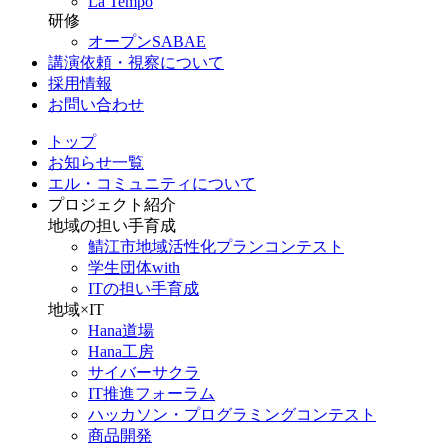
La Tempo
研修
オープンSABAE
講演依頼・視察について
採用情報
お問い合わせ
トップ
お知らせ一覧
エル・コミュニティについて
プロジェクト紹介
地域の担い手育成
鯖江市地域活性化プランコンテスト
学生団体with
ITの担い手育成
地域×IT
Hana道場
Hana工房
サイバーサクラ
IT推進フォーラム
ハッカソン・プログラミングコンテスト
商品開発