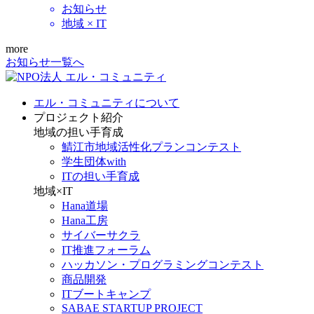
お知らせ
地域 × IT
more
お知らせ一覧へ
エル・コミュニティについて
プロジェクト紹介
地域の担い手育成
鯖江市地域活性化プランコンテスト
学生団体with
ITの担い手育成
地域×IT
Hana道場
Hana工房
サイバーサクラ
IT推進フォーラム
ハッカソン・プログラミングコンテスト
商品開発
ITブートキャンプ
SABAE STARTUP PROJECT