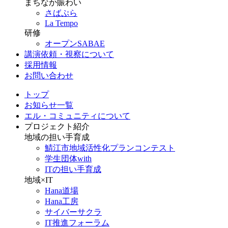
まちなか賑わい
さばぷら
La Tempo
研修
オープンSABAE
講演依頼・視察について
採用情報
お問い合わせ
トップ
お知らせ一覧
エル・コミュニティについて
プロジェクト紹介
地域の担い手育成
鯖江市地域活性化プランコンテスト
学生団体with
ITの担い手育成
地域×IT
Hana道場
Hana工房
サイバーサクラ
IT推進フォーラム