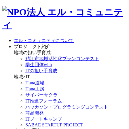
エル・コミュニティについて
プロジェクト紹介
地域の担い手育成
鯖江市地域活性化プランコンテスト
学生団体with
ITの担い手育成
地域×IT
Hana道場
Hana工房
サイバーサクラ
IT推進フォーラム
ハッカソン・プログラミングコンテスト
商品開発
ITブートキャンプ
SABAE STARTUP PROJECT