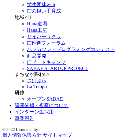
学生団体with
ITの担い手育成
地域×IT
Hana道場
Hana工房
サイバーサクラ
IT推進フォーラム
ハッカソン・プログラミングコンテスト
商品開発
ITブートキャンプ
SABAE STARTUP PROJECT
まちなか賑わい
さばぷら
La Tempo
研修
オープンSABAE
講演依頼・視察について
インターン生採用
事業報告
© 2022 L community.
個人情報保護方針
サイトマップ