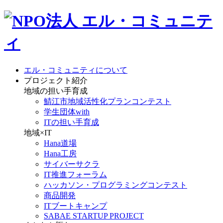
エル・コミュニティについて
プロジェクト紹介
地域の担い手育成
鯖江市地域活性化プランコンテスト
学生団体with
ITの担い手育成
地域×IT
Hana道場
Hana工房
サイバーサクラ
IT推進フォーラム
ハッカソン・プログラミングコンテスト
商品開発
ITブートキャンプ
SABAE STARTUP PROJECT