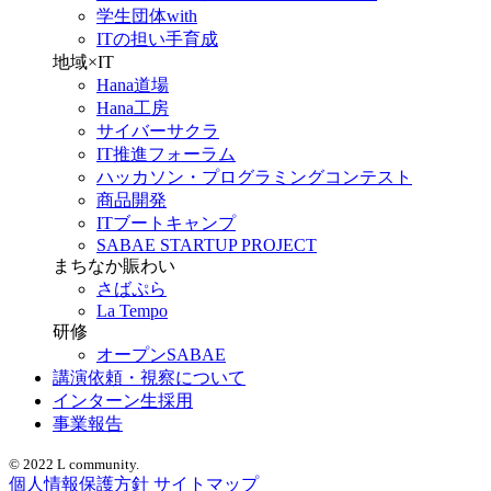
学生団体with
ITの担い手育成
地域×IT
Hana道場
Hana工房
サイバーサクラ
IT推進フォーラム
ハッカソン・プログラミングコンテスト
商品開発
ITブートキャンプ
SABAE STARTUP PROJECT
まちなか賑わい
さばぷら
La Tempo
研修
オープンSABAE
講演依頼・視察について
インターン生採用
事業報告
© 2022 L community.
個人情報保護方針
サイトマップ