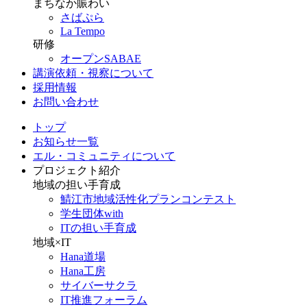
まちなか賑わい
さばぷら
La Tempo
研修
オープンSABAE
講演依頼・視察について
採用情報
お問い合わせ
トップ
お知らせ一覧
エル・コミュニティについて
プロジェクト紹介
地域の担い手育成
鯖江市地域活性化プランコンテスト
学生団体with
ITの担い手育成
地域×IT
Hana道場
Hana工房
サイバーサクラ
IT推進フォーラム