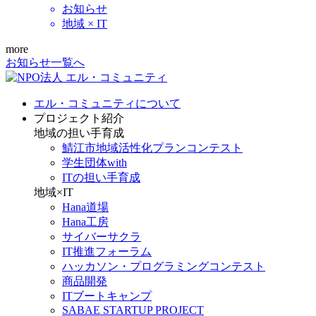
お知らせ
地域 × IT
more
お知らせ一覧へ
エル・コミュニティについて
プロジェクト紹介
地域の担い手育成
鯖江市地域活性化プランコンテスト
学生団体with
ITの担い手育成
地域×IT
Hana道場
Hana工房
サイバーサクラ
IT推進フォーラム
ハッカソン・プログラミングコンテスト
商品開発
ITブートキャンプ
SABAE STARTUP PROJECT