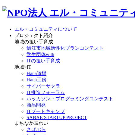
エル・コミュニティについて
プロジェクト紹介
地域の担い手育成
鯖江市地域活性化プランコンテスト
学生団体with
ITの担い手育成
地域×IT
Hana道場
Hana工房
サイバーサクラ
IT推進フォーラム
ハッカソン・プログラミングコンテスト
商品開発
ITブートキャンプ
SABAE STARTUP PROJECT
まちなか賑わい
さばぷら