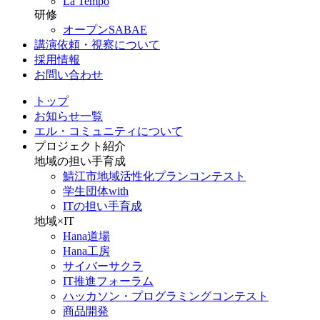
La Tempo
研修
オープンSABAE
講演依頼・視察について
採用情報
お問い合わせ
トップ
お知らせ一覧
エル・コミュニティについて
プロジェクト紹介
地域の担い手育成
鯖江市地域活性化プランコンテスト
学生団体with
ITの担い手育成
地域×IT
Hana道場
Hana工房
サイバーサクラ
IT推進フォーラム
ハッカソン・プログラミングコンテスト
商品開発