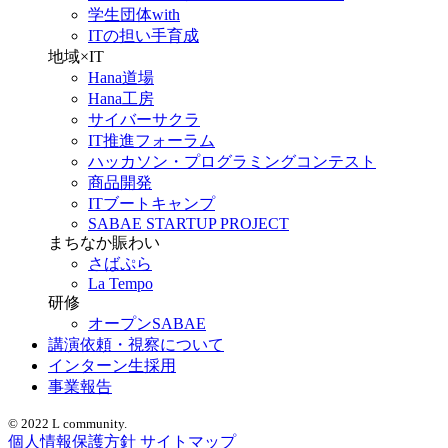
学生団体with
ITの担い手育成
地域×IT
Hana道場
Hana工房
サイバーサクラ
IT推進フォーラム
ハッカソン・プログラミングコンテスト
商品開発
ITブートキャンプ
SABAE STARTUP PROJECT
まちなか賑わい
さばぷら
La Tempo
研修
オープンSABAE
講演依頼・視察について
インターン生採用
事業報告
© 2022 L community.
個人情報保護方針
サイトマップ