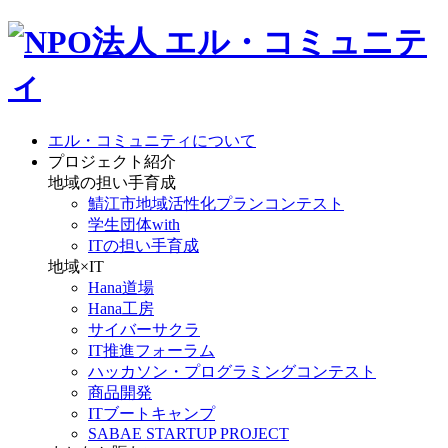
エル・コミュニティについて
プロジェクト紹介
地域の担い手育成
鯖江市地域活性化プランコンテスト
学生団体with
ITの担い手育成
地域×IT
Hana道場
Hana工房
サイバーサクラ
IT推進フォーラム
ハッカソン・プログラミングコンテスト
商品開発
ITブートキャンプ
SABAE STARTUP PROJECT