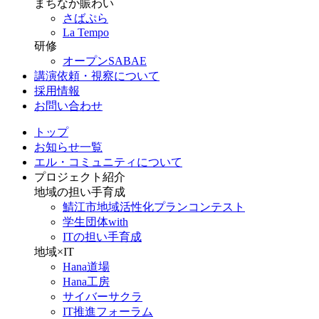
まちなか賑わい
さばぷら
La Tempo
研修
オープンSABAE
講演依頼・視察について
採用情報
お問い合わせ
トップ
お知らせ一覧
エル・コミュニティについて
プロジェクト紹介
地域の担い手育成
鯖江市地域活性化プランコンテスト
学生団体with
ITの担い手育成
地域×IT
Hana道場
Hana工房
サイバーサクラ
IT推進フォーラム