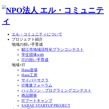
エル・コミュニティについて
プロジェクト紹介
地域の担い手育成
鯖江市地域活性化プランコンテスト
学生団体with
ITの担い手育成
地域×IT
Hana道場
Hana工房
サイバーサクラ
IT推進フォーラム
ハッカソン・プログラミングコンテスト
商品開発
ITブートキャンプ
SABAE STARTUP PROJECT