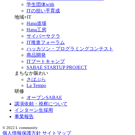
学生団体with
ITの担い手育成
地域×IT
Hana道場
Hana工房
サイバーサクラ
IT推進フォーラム
ハッカソン・プログラミングコンテスト
商品開発
ITブートキャンプ
SABAE STARTUP PROJECT
まちなか賑わい
さばぷら
La Tempo
研修
オープンSABAE
講演依頼・視察について
インターン生採用
事業報告
© 2022 L community.
個人情報保護方針
サイトマップ