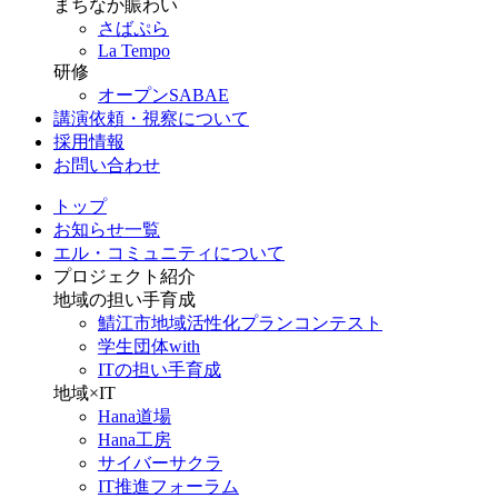
まちなか賑わい
さばぷら
La Tempo
研修
オープンSABAE
講演依頼・視察について
採用情報
お問い合わせ
トップ
お知らせ一覧
エル・コミュニティについて
プロジェクト紹介
地域の担い手育成
鯖江市地域活性化プランコンテスト
学生団体with
ITの担い手育成
地域×IT
Hana道場
Hana工房
サイバーサクラ
IT推進フォーラム