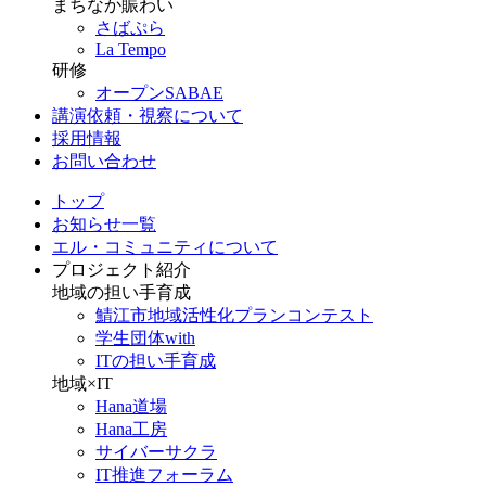
まちなか賑わい
さばぷら
La Tempo
研修
オープンSABAE
講演依頼・視察について
採用情報
お問い合わせ
トップ
お知らせ一覧
エル・コミュニティについて
プロジェクト紹介
地域の担い手育成
鯖江市地域活性化プランコンテスト
学生団体with
ITの担い手育成
地域×IT
Hana道場
Hana工房
サイバーサクラ
IT推進フォーラム