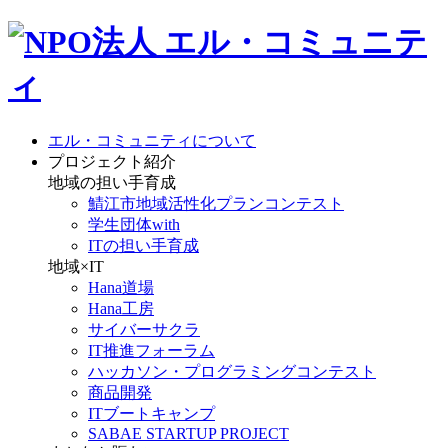
エル・コミュニティについて
プロジェクト紹介
地域の担い手育成
鯖江市地域活性化プランコンテスト
学生団体with
ITの担い手育成
地域×IT
Hana道場
Hana工房
サイバーサクラ
IT推進フォーラム
ハッカソン・プログラミングコンテスト
商品開発
ITブートキャンプ
SABAE STARTUP PROJECT