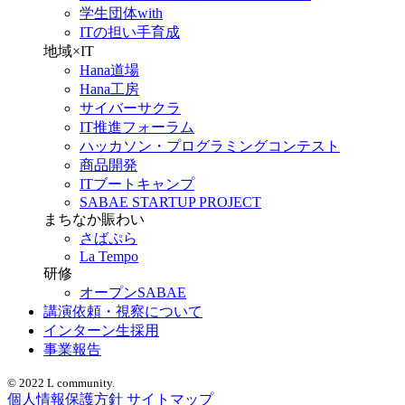
学生団体with
ITの担い手育成
地域×IT
Hana道場
Hana工房
サイバーサクラ
IT推進フォーラム
ハッカソン・プログラミングコンテスト
商品開発
ITブートキャンプ
SABAE STARTUP PROJECT
まちなか賑わい
さばぷら
La Tempo
研修
オープンSABAE
講演依頼・視察について
インターン生採用
事業報告
© 2022 L community.
個人情報保護方針
サイトマップ