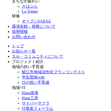
まちなか賑わい
さばぷら
La Tempo
研修
オープンSABAE
講演依頼・視察について
採用情報
お問い合わせ
トップ
お知らせ一覧
エル・コミュニティについて
プロジェクト紹介
地域の担い手育成
鯖江市地域活性化プランコンテスト
学生団体with
ITの担い手育成
地域×IT
Hana道場
Hana工房
サイバーサクラ
IT推進フォーラム