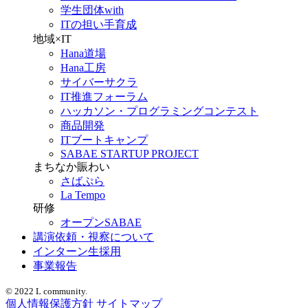
学生団体with
ITの担い手育成
地域×IT
Hana道場
Hana工房
サイバーサクラ
IT推進フォーラム
ハッカソン・プログラミングコンテスト
商品開発
ITブートキャンプ
SABAE STARTUP PROJECT
まちなか賑わい
さばぷら
La Tempo
研修
オープンSABAE
講演依頼・視察について
インターン生採用
事業報告
© 2022 L community.
個人情報保護方針
サイトマップ