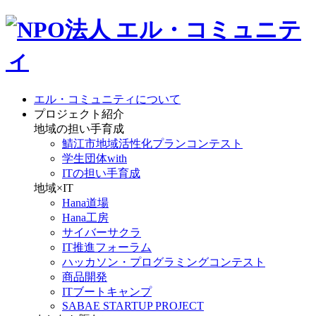
エル・コミュニティについて
プロジェクト紹介
地域の担い手育成
鯖江市地域活性化プランコンテスト
学生団体with
ITの担い手育成
地域×IT
Hana道場
Hana工房
サイバーサクラ
IT推進フォーラム
ハッカソン・プログラミングコンテスト
商品開発
ITブートキャンプ
SABAE STARTUP PROJECT