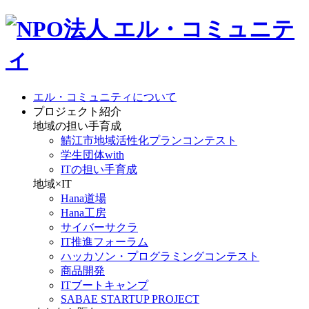
エル・コミュニティについて
プロジェクト紹介
地域の担い手育成
鯖江市地域活性化プランコンテスト
学生団体with
ITの担い手育成
地域×IT
Hana道場
Hana工房
サイバーサクラ
IT推進フォーラム
ハッカソン・プログラミングコンテスト
商品開発
ITブートキャンプ
SABAE STARTUP PROJECT