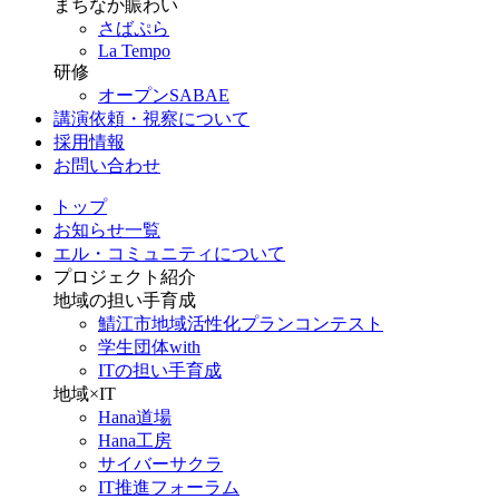
まちなか賑わい
さばぷら
La Tempo
研修
オープンSABAE
講演依頼・視察について
採用情報
お問い合わせ
トップ
お知らせ一覧
エル・コミュニティについて
プロジェクト紹介
地域の担い手育成
鯖江市地域活性化プランコンテスト
学生団体with
ITの担い手育成
地域×IT
Hana道場
Hana工房
サイバーサクラ
IT推進フォーラム