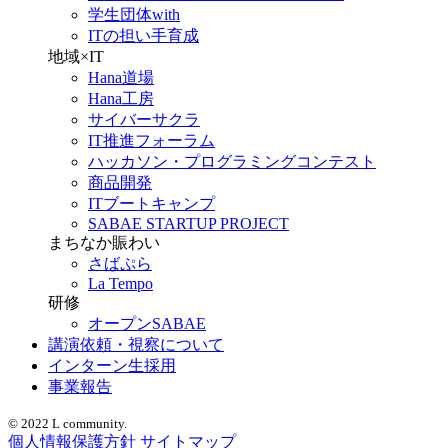
学生団体with
ITの担い手育成
地域×IT
Hana道場
Hana工房
サイバーサクラ
IT推進フォーラム
ハッカソン・プログラミングコンテスト
商品開発
ITブートキャンプ
SABAE STARTUP PROJECT
まちなか賑わい
さばぷら
La Tempo
研修
オープンSABAE
講演依頼・視察について
インターン生採用
事業報告
© 2022 L community.
個人情報保護方針
サイトマップ