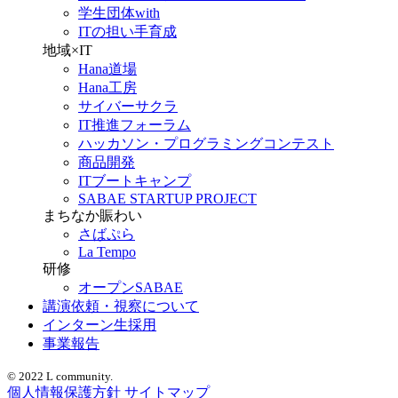
学生団体with
ITの担い手育成
地域×IT
Hana道場
Hana工房
サイバーサクラ
IT推進フォーラム
ハッカソン・プログラミングコンテスト
商品開発
ITブートキャンプ
SABAE STARTUP PROJECT
まちなか賑わい
さばぷら
La Tempo
研修
オープンSABAE
講演依頼・視察について
インターン生採用
事業報告
© 2022 L community.
個人情報保護方針
サイトマップ