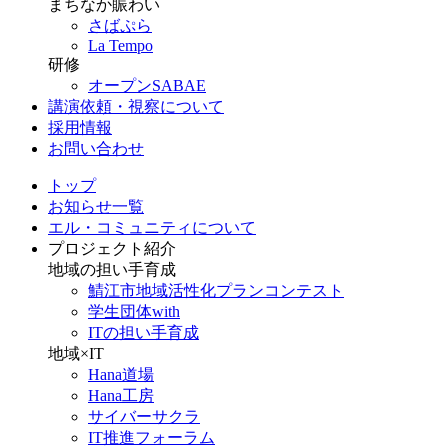
まちなか賑わい
さばぷら
La Tempo
研修
オープンSABAE
講演依頼・視察について
採用情報
お問い合わせ
トップ
お知らせ一覧
エル・コミュニティについて
プロジェクト紹介
地域の担い手育成
鯖江市地域活性化プランコンテスト
学生団体with
ITの担い手育成
地域×IT
Hana道場
Hana工房
サイバーサクラ
IT推進フォーラム