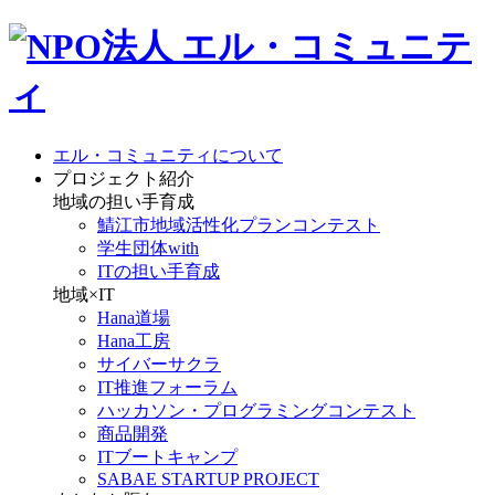
エル・コミュニティについて
プロジェクト紹介
地域の担い手育成
鯖江市地域活性化プランコンテスト
学生団体with
ITの担い手育成
地域×IT
Hana道場
Hana工房
サイバーサクラ
IT推進フォーラム
ハッカソン・プログラミングコンテスト
商品開発
ITブートキャンプ
SABAE STARTUP PROJECT