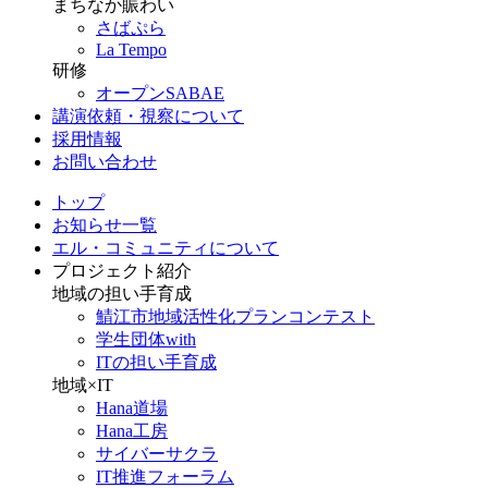
まちなか賑わい
さばぷら
La Tempo
研修
オープンSABAE
講演依頼・視察について
採用情報
お問い合わせ
トップ
お知らせ一覧
エル・コミュニティについて
プロジェクト紹介
地域の担い手育成
鯖江市地域活性化プランコンテスト
学生団体with
ITの担い手育成
地域×IT
Hana道場
Hana工房
サイバーサクラ
IT推進フォーラム