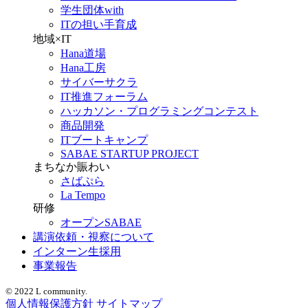
学生団体with
ITの担い手育成
地域×IT
Hana道場
Hana工房
サイバーサクラ
IT推進フォーラム
ハッカソン・プログラミングコンテスト
商品開発
ITブートキャンプ
SABAE STARTUP PROJECT
まちなか賑わい
さばぷら
La Tempo
研修
オープンSABAE
講演依頼・視察について
インターン生採用
事業報告
© 2022 L community.
個人情報保護方針
サイトマップ