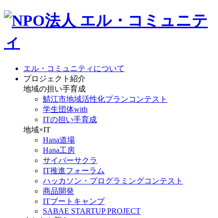
エル・コミュニティについて
プロジェクト紹介
地域の担い手育成
鯖江市地域活性化プランコンテスト
学生団体with
ITの担い手育成
地域×IT
Hana道場
Hana工房
サイバーサクラ
IT推進フォーラム
ハッカソン・プログラミングコンテスト
商品開発
ITブートキャンプ
SABAE STARTUP PROJECT