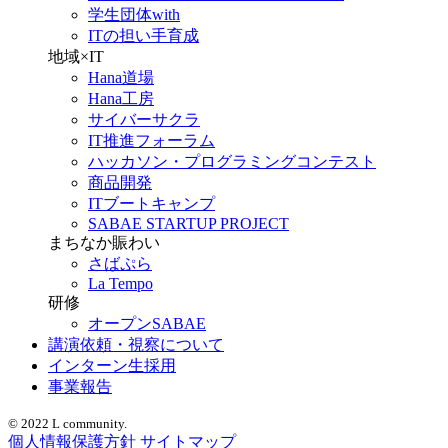
学生団体with
ITの担い手育成
地域×IT
Hana道場
Hana工房
サイバーサクラ
IT推進フォーラム
ハッカソン・プログラミングコンテスト
商品開発
ITブートキャンプ
SABAE STARTUP PROJECT
まちなか賑わい
さばぷら
La Tempo
研修
オープンSABAE
講演依頼・視察について
インターン生採用
事業報告
© 2022 L community.
個人情報保護方針
サイトマップ