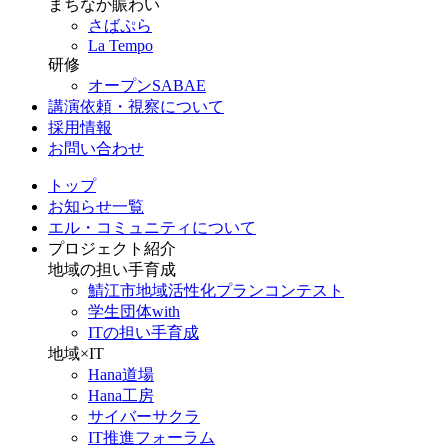
まちなか賑わい
さばぷら
La Tempo
研修
オープンSABAE
講演依頼・視察について
採用情報
お問い合わせ
トップ
お知らせ一覧
エル・コミュニティについて
プロジェクト紹介
地域の担い手育成
鯖江市地域活性化プランコンテスト
学生団体with
ITの担い手育成
地域×IT
Hana道場
Hana工房
サイバーサクラ
IT推進フォーラム