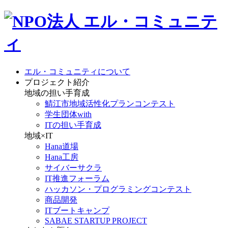
エル・コミュニティについて
プロジェクト紹介
地域の担い手育成
鯖江市地域活性化プランコンテスト
学生団体with
ITの担い手育成
地域×IT
Hana道場
Hana工房
サイバーサクラ
IT推進フォーラム
ハッカソン・プログラミングコンテスト
商品開発
ITブートキャンプ
SABAE STARTUP PROJECT