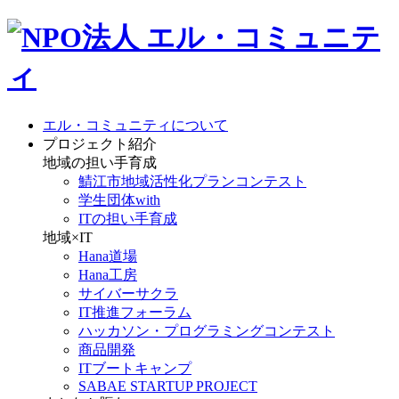
エル・コミュニティについて
プロジェクト紹介
地域の担い手育成
鯖江市地域活性化プランコンテスト
学生団体with
ITの担い手育成
地域×IT
Hana道場
Hana工房
サイバーサクラ
IT推進フォーラム
ハッカソン・プログラミングコンテスト
商品開発
ITブートキャンプ
SABAE STARTUP PROJECT