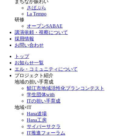
まちなか賑わい
さばぷら
La Tempo
研修
オープンSABAE
講演依頼・視察について
採用情報
お問い合わせ
トップ
お知らせ一覧
エル・コミュニティについて
プロジェクト紹介
地域の担い手育成
鯖江市地域活性化プランコンテスト
学生団体with
ITの担い手育成
地域×IT
Hana道場
Hana工房
サイバーサクラ
IT推進フォーラム