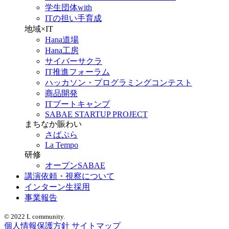
学生団体with
ITの担い手育成
地域×IT
Hana道場
Hana工房
サイバーサクラ
IT推進フォーラム
ハッカソン・プログラミングコンテスト
商品開発
ITブートキャンプ
SABAE STARTUP PROJECT
まちなか賑わい
さばぷら
La Tempo
研修
オープンSABAE
講演依頼・視察について
インターン生採用
事業報告
© 2022 L community.
個人情報保護方針
サイトマップ