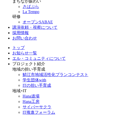
まちなか賑わい
さばぷら
La Tempo
研修
オープンSABAE
講演依頼・視察について
採用情報
お問い合わせ
トップ
お知らせ一覧
エル・コミュニティについて
プロジェクト紹介
地域の担い手育成
鯖江市地域活性化プランコンテスト
学生団体with
ITの担い手育成
地域×IT
Hana道場
Hana工房
サイバーサクラ
IT推進フォーラム