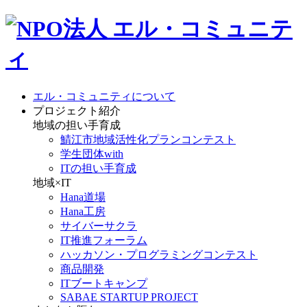
エル・コミュニティについて
プロジェクト紹介
地域の担い手育成
鯖江市地域活性化プランコンテスト
学生団体with
ITの担い手育成
地域×IT
Hana道場
Hana工房
サイバーサクラ
IT推進フォーラム
ハッカソン・プログラミングコンテスト
商品開発
ITブートキャンプ
SABAE STARTUP PROJECT