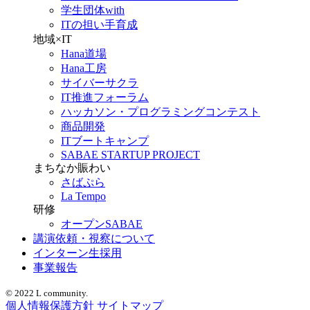
学生団体with
ITの担い手育成
地域×IT
Hana道場
Hana工房
サイバーサクラ
IT推進フォーラム
ハッカソン・プログラミングコンテスト
商品開発
ITブートキャンプ
SABAE STARTUP PROJECT
まちなか賑わい
さばぷら
La Tempo
研修
オープンSABAE
講演依頼・視察について
インターン生採用
事業報告
© 2022 L community.
個人情報保護方針
サイトマップ