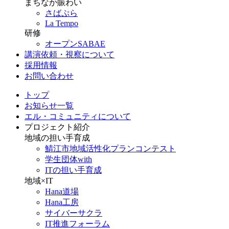
まちなか賑わい
さばぷら
La Tempo
研修
オープンSABAE
講演依頼・視察について
採用情報
お問い合わせ
トップ
お知らせ一覧
エル・コミュニティについて
プロジェクト紹介
地域の担い手育成
鯖江市地域活性化プランコンテスト
学生団体with
ITの担い手育成
地域×IT
Hana道場
Hana工房
サイバーサクラ
IT推進フォーラム