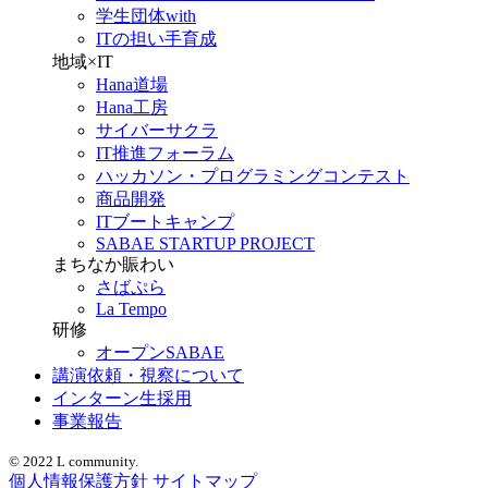
学生団体with
ITの担い手育成
地域×IT
Hana道場
Hana工房
サイバーサクラ
IT推進フォーラム
ハッカソン・プログラミングコンテスト
商品開発
ITブートキャンプ
SABAE STARTUP PROJECT
まちなか賑わい
さばぷら
La Tempo
研修
オープンSABAE
講演依頼・視察について
インターン生採用
事業報告
© 2022 L community.
個人情報保護方針
サイトマップ